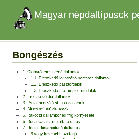
Magyar népdaltípusok p
Böngészés
1. Oktávról ereszkedő dallamok
1.1. Ereszkedő kvintváltó pentaton dallamok
1.2. Ereszkedő pásztordalok
1.3. Ereszkedő moll népies műdalok
2. Ereszkedő dúr dallamok
3. Pszalmodizáló stílusú dallamok
4. Sirató stílusú dallamok
5. Rákóczi dallamkör és fríg környezete
6. Duda-kanász mulattató stílus
7. Régies kisambitusú dallamok
6 vagy kevesebb szótagú