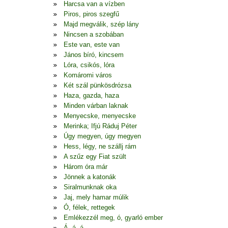
Harcsa van a vízben
Piros, piros szegfű
Majd megválik, szép lány
Nincsen a szobában
Este van, este van
János bíró, kincsem
Lóra, csikós, lóra
Komáromi város
Két szál pünkösdrózsa
Haza, gazda, haza
Minden várban laknak
Menyecske, menyecske
Merinka; Ifjú Ráduj Péter
Úgy megyen, úgy megyen
Hess, légy, ne szállj rám
A szűz egy Fiat szült
Három óra már
Jönnek a katonák
Siralmunknak oka
Jaj, mely hamar múlik
Ó, félek, rettegek
Emlékezzél meg, ó, gyarló ember
Á, á, á