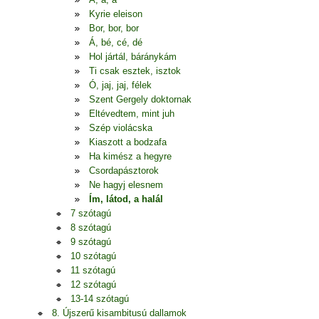
Kyrie eleison
Bor, bor, bor
Á, bé, cé, dé
Hol jártál, báránykám
Ti csak esztek, isztok
Ó, jaj, jaj, félek
Szent Gergely doktornak
Eltévedtem, mint juh
Szép violácska
Kiaszott a bodzafa
Ha kimész a hegyre
Csordapásztorok
Ne hagyj elesnem
Ím, látod, a halál
7 szótagú
8 szótagú
9 szótagú
10 szótagú
11 szótagú
12 szótagú
13-14 szótagú
8. Újszerű kisambitusú dallamok