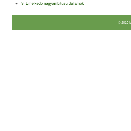
9. Emelkedő nagyambitusú dallamok
© 2010 M