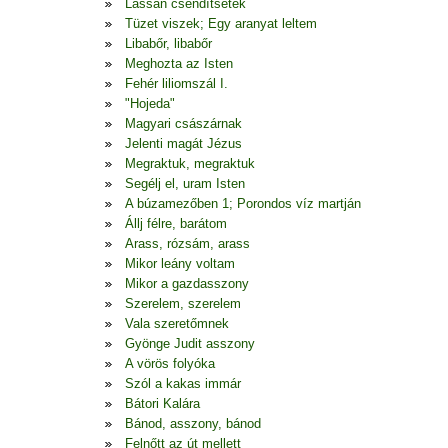
Lassan csendítsetek
Tüzet viszek; Egy aranyat leltem
Libabőr, libabőr
Meghozta az Isten
Fehér liliomszál I.
"Hojeda"
Magyari császárnak
Jelenti magát Jézus
Megraktuk, megraktuk
Segélj el, uram Isten
A búzamezőben 1; Porondos víz martján
Állj félre, barátom
Arass, rózsám, arass
Mikor leány voltam
Mikor a gazdasszony
Szerelem, szerelem
Vala szeretőmnek
Gyönge Judit asszony
A vörös folyóka
Szól a kakas immár
Bátori Kalára
Bánod, asszony, bánod
Felnőtt az út mellett