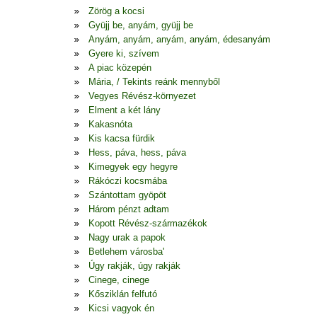
Zörög a kocsi
Gyüjj be, anyám, gyüjj be
Anyám, anyám, anyám, anyám, édesanyám
Gyere ki, szívem
A piac közepén
Mária, / Tekints reánk mennyből
Vegyes Révész-környezet
Elment a két lány
Kakasnóta
Kis kacsa fürdik
Hess, páva, hess, páva
Kimegyek egy hegyre
Rákóczi kocsmába
Szántottam gyöpöt
Három pénzt adtam
Kopott Révész-származékok
Nagy urak a papok
Betlehem városba'
Úgy rakják, úgy rakják
Cinege, cinege
Kősziklán felfutó
Kicsi vagyok én