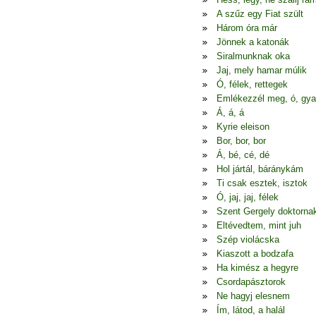
A szűz egy Fiat szült
Három óra már
Jönnek a katonák
Siralmunknak oka
Jaj, mely hamar múlik
Ó, félek, rettegek
Emlékezzél meg, ó, gya
Á, á, á
Kyrie eleison
Bor, bor, bor
Á, bé, cé, dé
Hol jártál, báránykám
Ti csak esztek, isztok
Ó, jaj, jaj, félek
Szent Gergely doktorna
Eltévedtem, mint juh
Szép violácska
Kiaszott a bodzafa
Ha kimész a hegyre
Csordapásztorok
Ne hagyj elesnem
Ím, látod, a halál