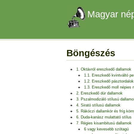
Magyar nép
Böngészés
1. Oktávról ereszkedő dallamok
1.1. Ereszkedő kvintváltó p
1.2. Ereszkedő pásztordalok
1.3. Ereszkedő moll népies
2. Ereszkedő dúr dallamok
3. Pszalmodizáló stílusú dallamo
4. Sirató stílusú dallamok
5. Rákóczi dallamkör és fríg kör
6. Duda-kanász mulattató stílus
7. Régies kisambitusú dallamok
6 vagy kevesebb szótagú