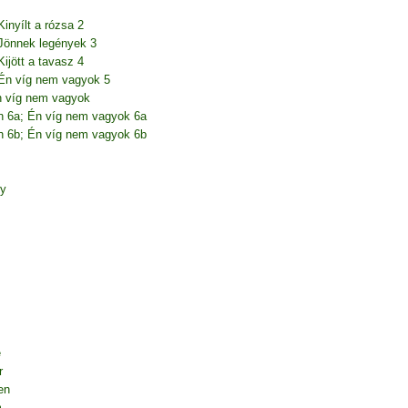
inyílt a rózsa 2
 Jönnek legények 3
ijött a tavasz 4
 Én víg nem vagyok 5
n víg nem vagyok
n 6a; Én víg nem vagyok 6a
n 6b; Én víg nem vagyok 6b
ny
e
r
en
m