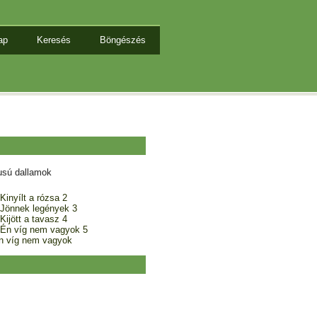
ap
Keresés
Böngészés
usú dallamok
Kinyílt a rózsa 2
 Jönnek legények 3
Kijött a tavasz 4
 Én víg nem vagyok 5
Én víg nem vagyok