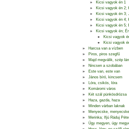
Kicsi vagyok én 1
Kicsi vagyok én 2; K
Kicsi vagyok én 3;
Kicsi vagyok én 4; K
Kicsi vagyok én 5;
Kicsi vagyok én; É
Kicsi vagyok é
Kicsi vagyok é
Harcsa van a vízben
Piros, piros szegfű
Majd megválik, szép lá
Nincsen a szobában
Este van, este van
János bíró, kincsem
Lóra, csikós, lóra
Komáromi város
Két szál pünkösdrózsa
Haza, gazda, haza
Minden várban laknak
Menyecske, menyecsk
Merinka; Ifjú Ráduj Péte
Úgy megyen, úgy megy
Hess, légy, ne szállj rá