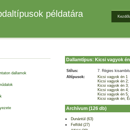
daltípusok példatára
Kezdől
Dallamtípus: Kicsi vagyok én
Stílus:
7. Régies kisambit
entaton dallamok
Altípusok:
Kicsi vagyok én 1
Kicsi vagyok én 2; 
 műdalok
Kicsi vagyok én 3;
Kicsi vagyok én 4; 
Kicsi vagyok én 5;
k
Kicsi vagyok én; 
nyezete
Archívum (126 db)
Dunántúl (63)
Felföld (27)