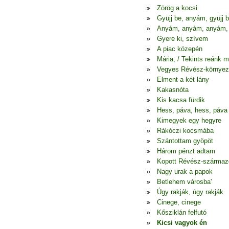
Zörög a kocsi
Gyüjj be, anyám, gyüjj 
Anyám, anyám, anyám,
Gyere ki, szívem
A piac közepén
Mária, / Tekints reánk 
Vegyes Révész-környez
Elment a két lány
Kakasnóta
Kis kacsa fürdik
Hess, páva, hess, páva
Kimegyek egy hegyre
Rákóczi kocsmába
Szántottam gyöpöt
Három pénzt adtam
Kopott Révész-szárma
Nagy urak a papok
Betlehem városba'
Úgy rakják, úgy rakják
Cinege, cinege
Kősziklán felfutó
Kicsi vagyok én