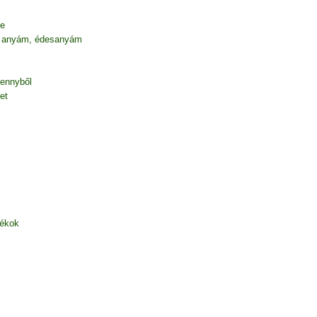
be
 anyám, édesanyám
mennyből
et
zékok