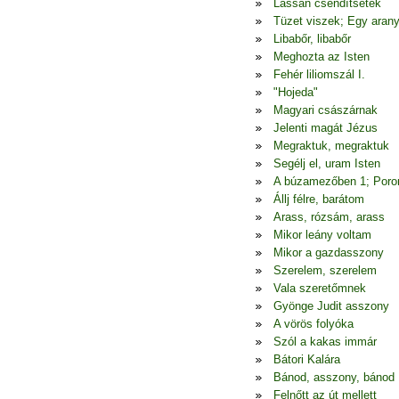
Lassan csendítsetek
Tüzet viszek; Egy arany
Libabőr, libabőr
Meghozta az Isten
Fehér liliomszál I.
"Hojeda"
Magyari császárnak
Jelenti magát Jézus
Megraktuk, megraktuk
Segélj el, uram Isten
A búzamezőben 1; Poron
Állj félre, barátom
Arass, rózsám, arass
Mikor leány voltam
Mikor a gazdasszony
Szerelem, szerelem
Vala szeretőmnek
Gyönge Judit asszony
A vörös folyóka
Szól a kakas immár
Bátori Kalára
Bánod, asszony, bánod
Felnőtt az út mellett