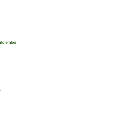
rló ember
k