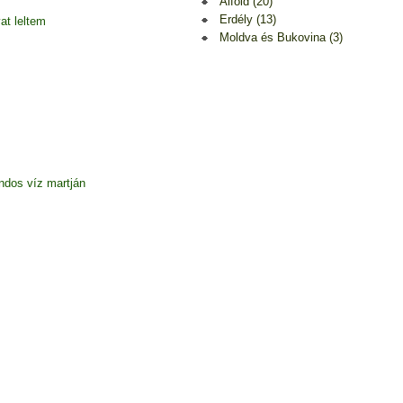
Alföld (20)
Erdély (13)
at leltem
Moldva és Bukovina (3)
dos víz martján