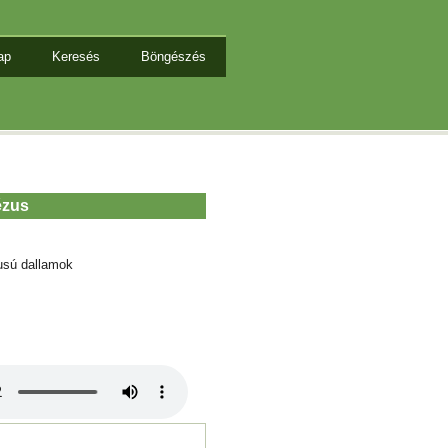
ap
Keresés
Böngészés
ézus
usú dallamok