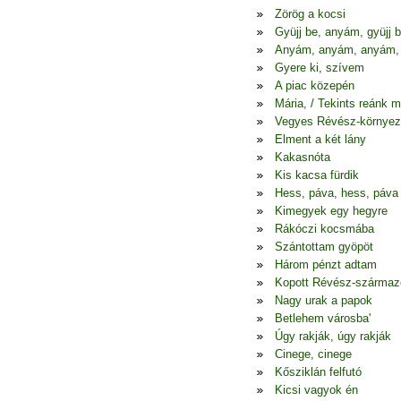
Zörög a kocsi
Gyüjj be, anyám, gyüjj 
Anyám, anyám, anyám,
Gyere ki, szívem
A piac közepén
Mária, / Tekints reánk 
Vegyes Révész-környez
Elment a két lány
Kakasnóta
Kis kacsa fürdik
Hess, páva, hess, páva
Kimegyek egy hegyre
Rákóczi kocsmába
Szántottam gyöpöt
Három pénzt adtam
Kopott Révész-szárma
Nagy urak a papok
Betlehem városba'
Úgy rakják, úgy rakják
Cinege, cinege
Kősziklán felfutó
Kicsi vagyok én