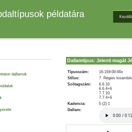
daltípusok példatára
Kezdől
Dallamtípus: Jelenti magát J
Típusszám:
16-159-00-00x
entaton dallamok
Stílus:
7. Régies kisambit
Szótagszám:
6.6.10
 műdalok
6.6.4+6
7.7.10
7.7.4+6
k
Kadencia:
5 (2) 1
nyezete
Dallam: