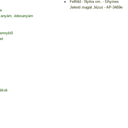
Felföld - Nyitra vm. - Ghymes
Jelenti magát Jézus
- AP-3469e
be
 anyám, édesanyám
mennyből
et
zékok