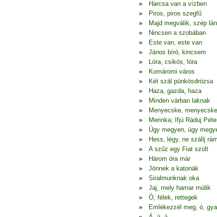
Harcsa van a vízben
Piros, piros szegfű
Majd megválik, szép lá
Nincsen a szobában
Este van, este van
János bíró, kincsem
Lóra, csikós, lóra
Komáromi város
Két szál pünkösdrózsa
Haza, gazda, haza
Minden várban laknak
Menyecske, menyecsk
Merinka; Ifjú Ráduj Péte
Úgy megyen, úgy megy
Hess, légy, ne szállj rá
A szűz egy Fiat szült
Három óra már
Jönnek a katonák
Siralmunknak oka
Jaj, mely hamar múlik
Ó, félek, rettegek
Emlékezzél meg, ó, gya
Á, á, á