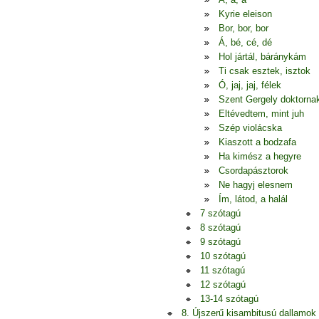
Kyrie eleison
Bor, bor, bor
Á, bé, cé, dé
Hol jártál, báránykám
Ti csak esztek, isztok
Ó, jaj, jaj, félek
Szent Gergely doktorna
Eltévedtem, mint juh
Szép violácska
Kiaszott a bodzafa
Ha kimész a hegyre
Csordapásztorok
Ne hagyj elesnem
Ím, látod, a halál
7 szótagú
8 szótagú
9 szótagú
10 szótagú
11 szótagú
12 szótagú
13-14 szótagú
8. Újszerű kisambitusú dallamok