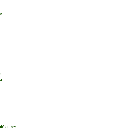
ny
e
r
en
m
rló ember