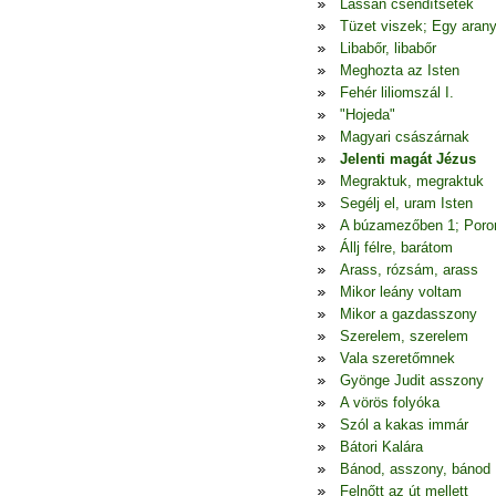
Lassan csendítsetek
Tüzet viszek; Egy arany
Libabőr, libabőr
Meghozta az Isten
Fehér liliomszál I.
"Hojeda"
Magyari császárnak
Jelenti magát Jézus
Megraktuk, megraktuk
Segélj el, uram Isten
A búzamezőben 1; Poron
Állj félre, barátom
Arass, rózsám, arass
Mikor leány voltam
Mikor a gazdasszony
Szerelem, szerelem
Vala szeretőmnek
Gyönge Judit asszony
A vörös folyóka
Szól a kakas immár
Bátori Kalára
Bánod, asszony, bánod
Felnőtt az út mellett