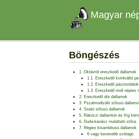
Magyar nép
Böngészés
1. Oktávról ereszkedő dallamok
1.1. Ereszkedő kvintváltó p
1.2. Ereszkedő pásztordalok
1.3. Ereszkedő moll népies
2. Ereszkedő dúr dallamok
3. Pszalmodizáló stílusú dallamo
4. Sirató stílusú dallamok
5. Rákóczi dallamkör és fríg kör
6. Duda-kanász mulattató stílus
7. Régies kisambitusú dallamok
6 vagy kevesebb szótagú