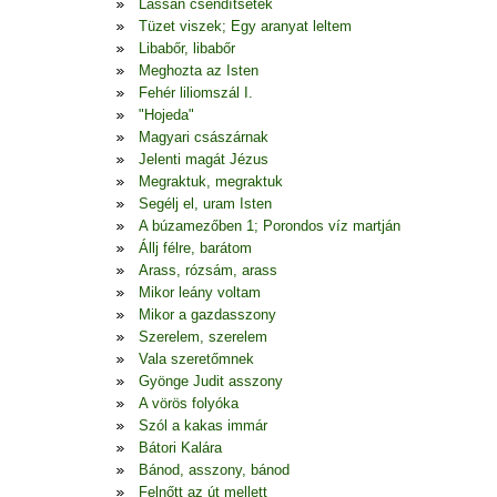
Lassan csendítsetek
Tüzet viszek; Egy aranyat leltem
Libabőr, libabőr
Meghozta az Isten
Fehér liliomszál I.
"Hojeda"
Magyari császárnak
Jelenti magát Jézus
Megraktuk, megraktuk
Segélj el, uram Isten
A búzamezőben 1; Porondos víz martján
Állj félre, barátom
Arass, rózsám, arass
Mikor leány voltam
Mikor a gazdasszony
Szerelem, szerelem
Vala szeretőmnek
Gyönge Judit asszony
A vörös folyóka
Szól a kakas immár
Bátori Kalára
Bánod, asszony, bánod
Felnőtt az út mellett