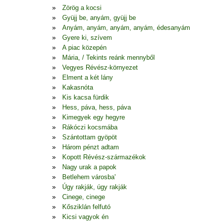
Zörög a kocsi
Gyüjj be, anyám, gyüjj be
Anyám, anyám, anyám, anyám, édesanyám
Gyere ki, szívem
A piac közepén
Mária, / Tekints reánk mennyből
Vegyes Révész-környezet
Elment a két lány
Kakasnóta
Kis kacsa fürdik
Hess, páva, hess, páva
Kimegyek egy hegyre
Rákóczi kocsmába
Szántottam gyöpöt
Három pénzt adtam
Kopott Révész-származékok
Nagy urak a papok
Betlehem városba'
Úgy rakják, úgy rakják
Cinege, cinege
Kősziklán felfutó
Kicsi vagyok én