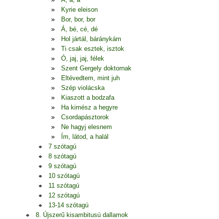
Kyrie eleison
Bor, bor, bor
Á, bé, cé, dé
Hol jártál, báránykám
Ti csak esztek, isztok
Ó, jaj, jaj, félek
Szent Gergely doktornak
Eltévedtem, mint juh
Szép violácska
Kiaszott a bodzafa
Ha kimész a hegyre
Csordapásztorok
Ne hagyj elesnem
Ím, látod, a halál
7 szótagú
8 szótagú
9 szótagú
10 szótagú
11 szótagú
12 szótagú
13-14 szótagú
8. Újszerű kisambitusú dallamok