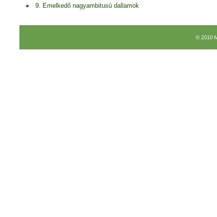
9. Emelkedő nagyambitusú dallamok
© 2010 M