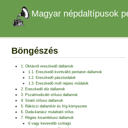
Magyar népdaltípusok p
Böngészés
1. Oktávról ereszkedő dallamok
1.1. Ereszkedő kvintváltó pentaton dallamok
1.2. Ereszkedő pásztordalok
1.3. Ereszkedő moll népies műdalok
2. Ereszkedő dúr dallamok
3. Pszalmodizáló stílusú dallamok
4. Sirató stílusú dallamok
5. Rákóczi dallamkör és fríg környezete
6. Duda-kanász mulattató stílus
7. Régies kisambitusú dallamok
6 vagy kevesebb szótagú