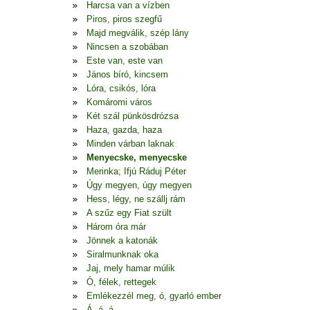
Harcsa van a vízben
Piros, piros szegfű
Majd megválik, szép lány
Nincsen a szobában
Este van, este van
János bíró, kincsem
Lóra, csikós, lóra
Komáromi város
Két szál pünkösdrózsa
Haza, gazda, haza
Minden várban laknak
Menyecske, menyecske
Merinka; Ifjú Ráduj Péter
Úgy megyen, úgy megyen
Hess, légy, ne szállj rám
A szűz egy Fiat szült
Három óra már
Jönnek a katonák
Siralmunknak oka
Jaj, mely hamar múlik
Ó, félek, rettegek
Emlékezzél meg, ó, gyarló ember
Á, á, á