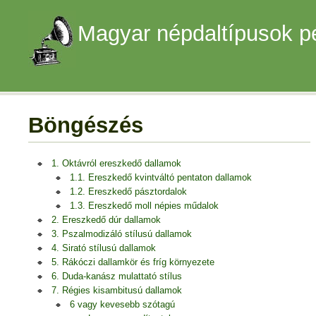
Magyar népdaltípusok p
Böngészés
1. Oktávról ereszkedő dallamok
1.1. Ereszkedő kvintváltó pentaton dallamok
1.2. Ereszkedő pásztordalok
1.3. Ereszkedő moll népies műdalok
2. Ereszkedő dúr dallamok
3. Pszalmodizáló stílusú dallamok
4. Sirató stílusú dallamok
5. Rákóczi dallamkör és fríg környezete
6. Duda-kanász mulattató stílus
7. Régies kisambitusú dallamok
6 vagy kevesebb szótagú