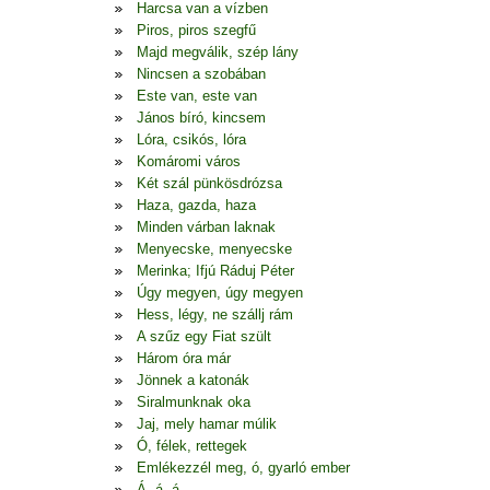
Harcsa van a vízben
Piros, piros szegfű
Majd megválik, szép lány
Nincsen a szobában
Este van, este van
János bíró, kincsem
Lóra, csikós, lóra
Komáromi város
Két szál pünkösdrózsa
Haza, gazda, haza
Minden várban laknak
Menyecske, menyecske
Merinka; Ifjú Ráduj Péter
Úgy megyen, úgy megyen
Hess, légy, ne szállj rám
A szűz egy Fiat szült
Három óra már
Jönnek a katonák
Siralmunknak oka
Jaj, mely hamar múlik
Ó, félek, rettegek
Emlékezzél meg, ó, gyarló ember
Á, á, á