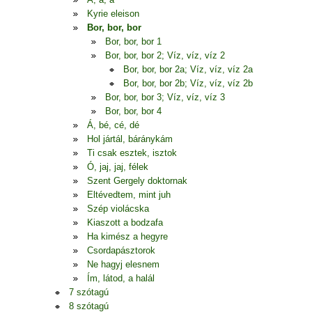
Kyrie eleison
Bor, bor, bor
Bor, bor, bor 1
Bor, bor, bor 2; Víz, víz, víz 2
Bor, bor, bor 2a; Víz, víz, víz 2a
Bor, bor, bor 2b; Víz, víz, víz 2b
Bor, bor, bor 3; Víz, víz, víz 3
Bor, bor, bor 4
Á, bé, cé, dé
Hol jártál, báránykám
Ti csak esztek, isztok
Ó, jaj, jaj, félek
Szent Gergely doktornak
Eltévedtem, mint juh
Szép violácska
Kiaszott a bodzafa
Ha kimész a hegyre
Csordapásztorok
Ne hagyj elesnem
Ím, látod, a halál
7 szótagú
8 szótagú