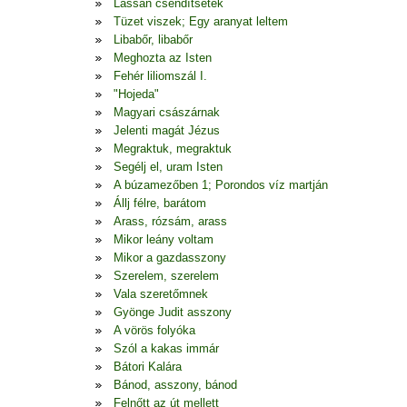
Lassan csendítsetek
Tüzet viszek; Egy aranyat leltem
Libabőr, libabőr
Meghozta az Isten
Fehér liliomszál I.
"Hojeda"
Magyari császárnak
Jelenti magát Jézus
Megraktuk, megraktuk
Segélj el, uram Isten
A búzamezőben 1; Porondos víz martján
Állj félre, barátom
Arass, rózsám, arass
Mikor leány voltam
Mikor a gazdasszony
Szerelem, szerelem
Vala szeretőmnek
Gyönge Judit asszony
A vörös folyóka
Szól a kakas immár
Bátori Kalára
Bánod, asszony, bánod
Felnőtt az út mellett