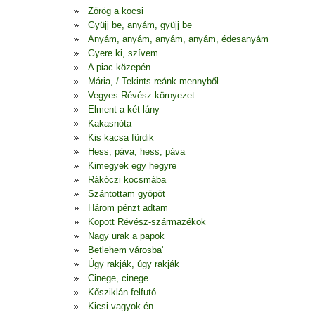
Zörög a kocsi
Gyüjj be, anyám, gyüjj be
Anyám, anyám, anyám, anyám, édesanyám
Gyere ki, szívem
A piac közepén
Mária, / Tekints reánk mennyből
Vegyes Révész-környezet
Elment a két lány
Kakasnóta
Kis kacsa fürdik
Hess, páva, hess, páva
Kimegyek egy hegyre
Rákóczi kocsmába
Szántottam gyöpöt
Három pénzt adtam
Kopott Révész-származékok
Nagy urak a papok
Betlehem városba'
Úgy rakják, úgy rakják
Cinege, cinege
Kősziklán felfutó
Kicsi vagyok én