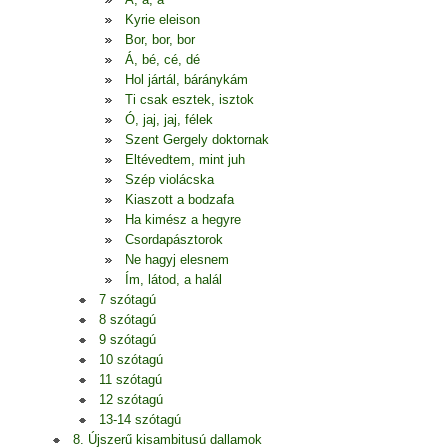
Kyrie eleison
Bor, bor, bor
Á, bé, cé, dé
Hol jártál, báránykám
Ti csak esztek, isztok
Ó, jaj, jaj, félek
Szent Gergely doktornak
Eltévedtem, mint juh
Szép violácska
Kiaszott a bodzafa
Ha kimész a hegyre
Csordapásztorok
Ne hagyj elesnem
Ím, látod, a halál
7 szótagú
8 szótagú
9 szótagú
10 szótagú
11 szótagú
12 szótagú
13-14 szótagú
8. Újszerű kisambitusú dallamok