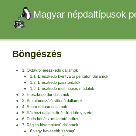
Magyar népdaltípusok p
Böngészés
1. Oktávról ereszkedő dallamok
1.1. Ereszkedő kvintváltó pentaton dallamok
1.2. Ereszkedő pásztordalok
1.3. Ereszkedő moll népies műdalok
2. Ereszkedő dúr dallamok
3. Pszalmodizáló stílusú dallamok
4. Sirató stílusú dallamok
5. Rákóczi dallamkör és fríg környezete
6. Duda-kanász mulattató stílus
7. Régies kisambitusú dallamok
6 vagy kevesebb szótagú