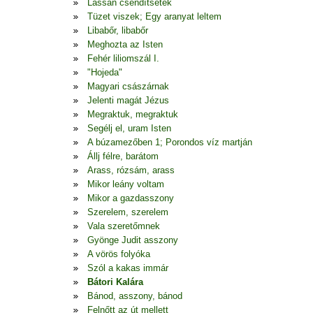
Lassan csendítsetek
Tüzet viszek; Egy aranyat leltem
Libabőr, libabőr
Meghozta az Isten
Fehér liliomszál I.
"Hojeda"
Magyari császárnak
Jelenti magát Jézus
Megraktuk, megraktuk
Segélj el, uram Isten
A búzamezőben 1; Porondos víz martján
Állj félre, barátom
Arass, rózsám, arass
Mikor leány voltam
Mikor a gazdasszony
Szerelem, szerelem
Vala szeretőmnek
Gyönge Judit asszony
A vörös folyóka
Szól a kakas immár
Bátori Kalára
Bánod, asszony, bánod
Felnőtt az út mellett