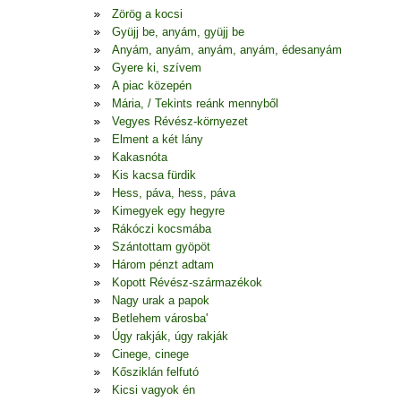
Zörög a kocsi
Gyüjj be, anyám, gyüjj be
Anyám, anyám, anyám, anyám, édesanyám
Gyere ki, szívem
A piac közepén
Mária, / Tekints reánk mennyből
Vegyes Révész-környezet
Elment a két lány
Kakasnóta
Kis kacsa fürdik
Hess, páva, hess, páva
Kimegyek egy hegyre
Rákóczi kocsmába
Szántottam gyöpöt
Három pénzt adtam
Kopott Révész-származékok
Nagy urak a papok
Betlehem városba'
Úgy rakják, úgy rakják
Cinege, cinege
Kősziklán felfutó
Kicsi vagyok én