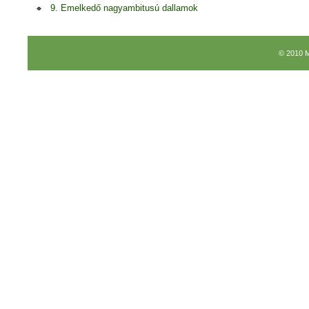
9. Emelkedő nagyambitusú dallamok
© 2010 M