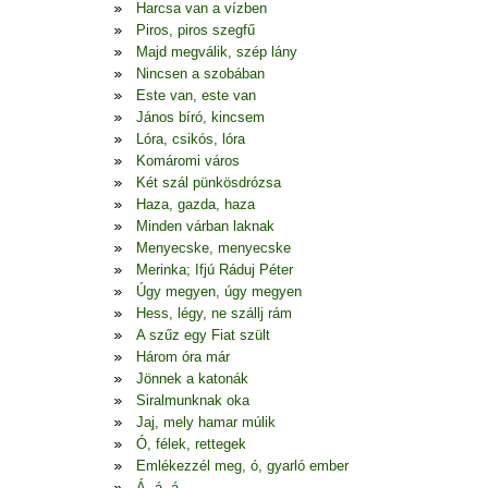
Harcsa van a vízben
Piros, piros szegfű
Majd megválik, szép lány
Nincsen a szobában
Este van, este van
János bíró, kincsem
Lóra, csikós, lóra
Komáromi város
Két szál pünkösdrózsa
Haza, gazda, haza
Minden várban laknak
Menyecske, menyecske
Merinka; Ifjú Ráduj Péter
Úgy megyen, úgy megyen
Hess, légy, ne szállj rám
A szűz egy Fiat szült
Három óra már
Jönnek a katonák
Siralmunknak oka
Jaj, mely hamar múlik
Ó, félek, rettegek
Emlékezzél meg, ó, gyarló ember
Á, á, á