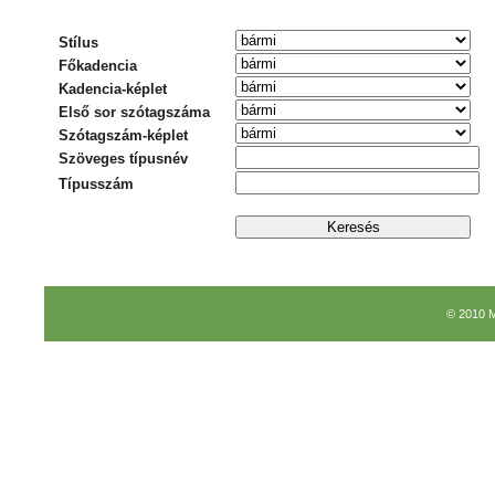
Stílus
Főkadencia
Kadencia-képlet
Első sor szótagszáma
Szótagszám-képlet
Szöveges típusnév
Típusszám
© 2010 M