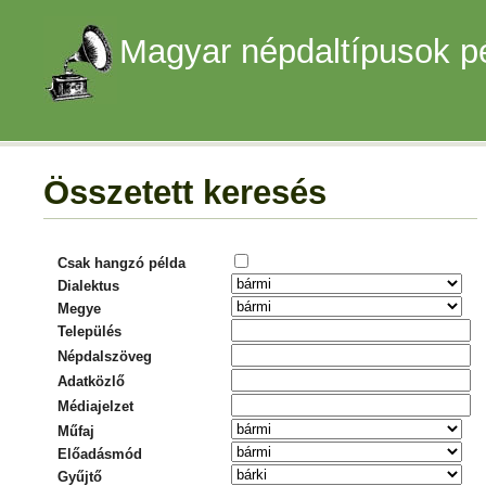
Magyar népdaltípusok p
Összetett keresés
Csak hangzó példa
Dialektus
Megye
Település
Népdalszöveg
Adatközlő
Médiajelzet
Műfaj
Előadásmód
Gyűjtő