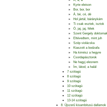
Kyrie eleison
Bor, bor, bor
Á, bé, cé, dé
Hol jártál, báránykám
Ti csak esztek, isztok
Ó, jaj, jaj, félek
Szent Gergely doktorna
Eltévedtem, mint juh
Szép violácska
Kiaszott a bodzafa
Ha kimész a hegyre
Csordapásztorok
Ne hagyj elesnem
Ím, látod, a halál
7 szótagú
8 szótagú
9 szótagú
10 szótagú
11 szótagú
12 szótagú
13-14 szótagú
8. Újszerű kisambitusú dallamok