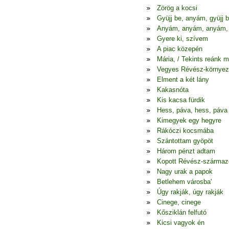
Zörög a kocsi
Gyüjj be, anyám, gyüjj 
Anyám, anyám, anyám,
Gyere ki, szívem
A piac közepén
Mária, / Tekints reánk 
Vegyes Révész-környez
Elment a két lány
Kakasnóta
Kis kacsa fürdik
Hess, páva, hess, páva
Kimegyek egy hegyre
Rákóczi kocsmába
Szántottam gyöpöt
Három pénzt adtam
Kopott Révész-szárma
Nagy urak a papok
Betlehem városba'
Úgy rakják, úgy rakják
Cinege, cinege
Kősziklán felfutó
Kicsi vagyok én