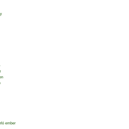
ny
e
r
en
m
rló ember