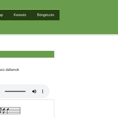
ap
Keresés
Böngészés
usú dallamok