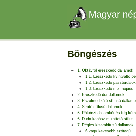
Magyar nép
Böngészés
1. Oktávról ereszkedő dallamok
1.1. Ereszkedő kvintváltó p
1.2. Ereszkedő pásztordalok
1.3. Ereszkedő moll népies
2. Ereszkedő dúr dallamok
3. Pszalmodizáló stílusú dallamo
4. Sirató stílusú dallamok
5. Rákóczi dallamkör és fríg kör
6. Duda-kanász mulattató stílus
7. Régies kisambitusú dallamok
6 vagy kevesebb szótagú