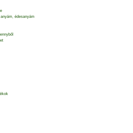
be
 anyám, édesanyám
mennyből
et
zékok