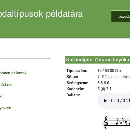
daltípusok példatára
Kezdől
Dallamtípus: A vörös folyóka
Típusszám:
16-168-00-00x
entaton dallamok
Stílus:
7. Régies kisambit
Szótagszám:
6.6.6.6
 műdalok
Kadencia:
5 (4) 3 1
Dallam:
k
nyezete