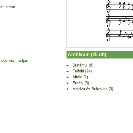
at leltem
Archívum (25 db)
dos víz martján
Dunántúl (0)
Felföld (24)
Alföld (1)
Erdély (0)
Moldva és Bukovina (0)