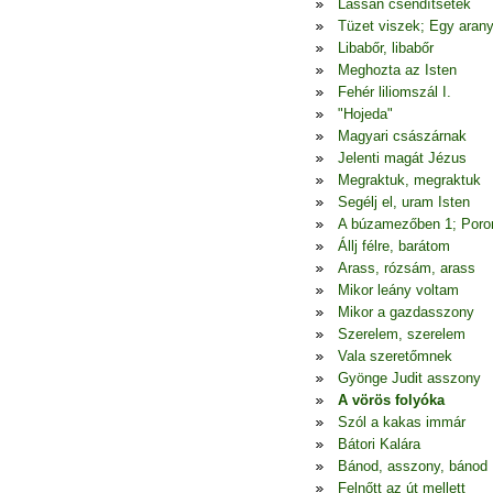
Lassan csendítsetek
Tüzet viszek; Egy arany
Libabőr, libabőr
Meghozta az Isten
Fehér liliomszál I.
"Hojeda"
Magyari császárnak
Jelenti magát Jézus
Megraktuk, megraktuk
Segélj el, uram Isten
A búzamezőben 1; Poron
Állj félre, barátom
Arass, rózsám, arass
Mikor leány voltam
Mikor a gazdasszony
Szerelem, szerelem
Vala szeretőmnek
Gyönge Judit asszony
A vörös folyóka
Szól a kakas immár
Bátori Kalára
Bánod, asszony, bánod
Felnőtt az út mellett