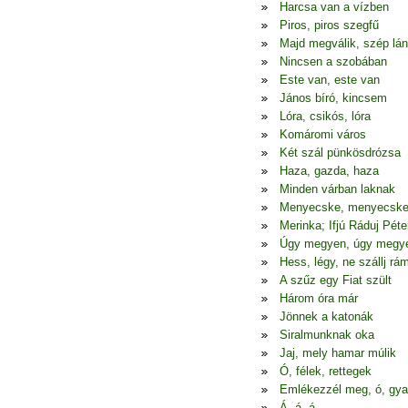
Harcsa van a vízben
Piros, piros szegfű
Majd megválik, szép lá
Nincsen a szobában
Este van, este van
János bíró, kincsem
Lóra, csikós, lóra
Komáromi város
Két szál pünkösdrózsa
Haza, gazda, haza
Minden várban laknak
Menyecske, menyecsk
Merinka; Ifjú Ráduj Péte
Úgy megyen, úgy megy
Hess, légy, ne szállj rá
A szűz egy Fiat szült
Három óra már
Jönnek a katonák
Siralmunknak oka
Jaj, mely hamar múlik
Ó, félek, rettegek
Emlékezzél meg, ó, gya
Á, á, á