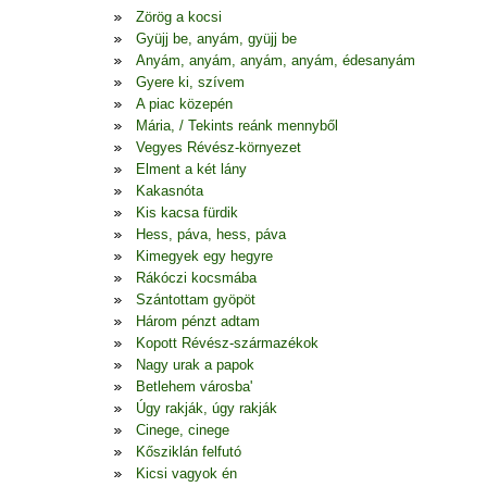
Zörög a kocsi
Gyüjj be, anyám, gyüjj be
Anyám, anyám, anyám, anyám, édesanyám
Gyere ki, szívem
A piac közepén
Mária, / Tekints reánk mennyből
Vegyes Révész-környezet
Elment a két lány
Kakasnóta
Kis kacsa fürdik
Hess, páva, hess, páva
Kimegyek egy hegyre
Rákóczi kocsmába
Szántottam gyöpöt
Három pénzt adtam
Kopott Révész-származékok
Nagy urak a papok
Betlehem városba'
Úgy rakják, úgy rakják
Cinege, cinege
Kősziklán felfutó
Kicsi vagyok én