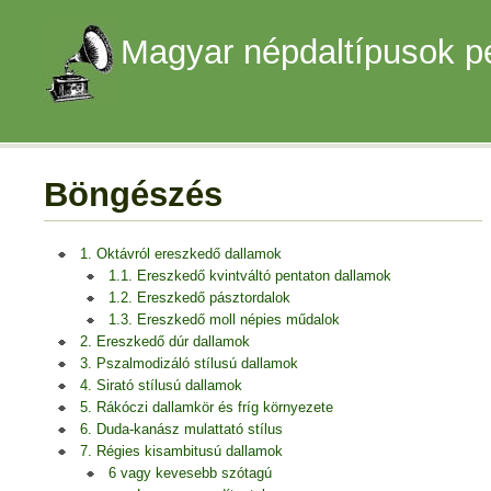
Magyar népdaltípusok p
Böngészés
1. Oktávról ereszkedő dallamok
1.1. Ereszkedő kvintváltó pentaton dallamok
1.2. Ereszkedő pásztordalok
1.3. Ereszkedő moll népies műdalok
2. Ereszkedő dúr dallamok
3. Pszalmodizáló stílusú dallamok
4. Sirató stílusú dallamok
5. Rákóczi dallamkör és fríg környezete
6. Duda-kanász mulattató stílus
7. Régies kisambitusú dallamok
6 vagy kevesebb szótagú