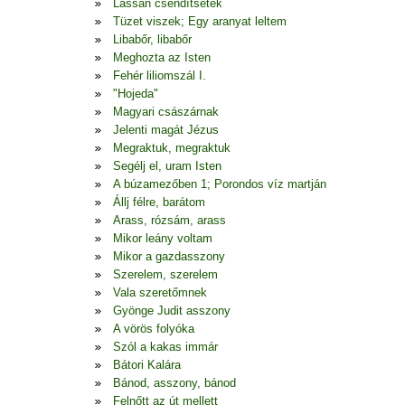
Lassan csendítsetek
Tüzet viszek; Egy aranyat leltem
Libabőr, libabőr
Meghozta az Isten
Fehér liliomszál I.
"Hojeda"
Magyari császárnak
Jelenti magát Jézus
Megraktuk, megraktuk
Segélj el, uram Isten
A búzamezőben 1; Porondos víz martján
Állj félre, barátom
Arass, rózsám, arass
Mikor leány voltam
Mikor a gazdasszony
Szerelem, szerelem
Vala szeretőmnek
Gyönge Judit asszony
A vörös folyóka
Szól a kakas immár
Bátori Kalára
Bánod, asszony, bánod
Felnőtt az út mellett