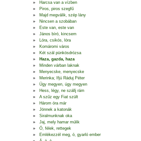
Harcsa van a vízben
Piros, piros szegfű
Majd megválik, szép lány
Nincsen a szobában
Este van, este van
János bíró, kincsem
Lóra, csikós, lóra
Komáromi város
Két szál pünkösdrózsa
Haza, gazda, haza
Minden várban laknak
Menyecske, menyecske
Merinka; Ifjú Ráduj Péter
Úgy megyen, úgy megyen
Hess, légy, ne szállj rám
A szűz egy Fiat szült
Három óra már
Jönnek a katonák
Siralmunknak oka
Jaj, mely hamar múlik
Ó, félek, rettegek
Emlékezzél meg, ó, gyarló ember
Á, á, á