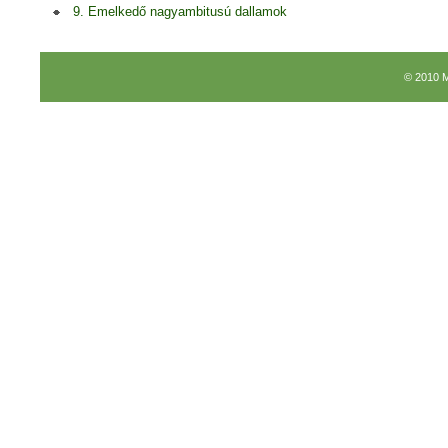
9. Emelkedő nagyambitusú dallamok
© 2010 M