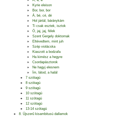
Kyrie eleison
Bor, bor, bor
Á, bé, cé, dé
Hol jártál, báránykám
Ti csak esztek, isztok
Ó, jaj, jaj, félek
Szent Gergely doktornak
Eltévedtem, mint juh
Szép violácska
Kiaszott a bodzafa
Ha kimész a hegyre
Csordapásztorok
Ne hagyj elesnem
Ím, látod, a halál
7 szótagú
8 szótagú
9 szótagú
10 szótagú
11 szótagú
12 szótagú
13-14 szótagú
8. Újszerű kisambitusú dallamok