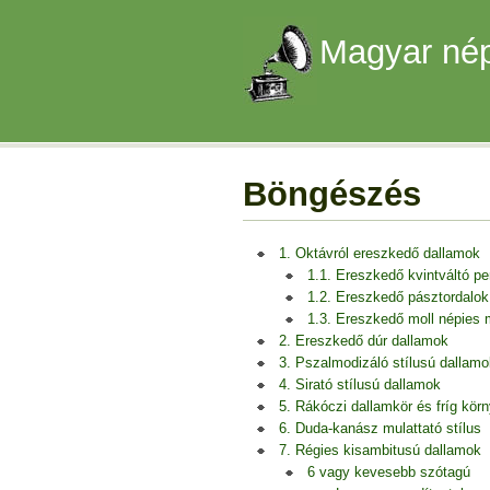
Magyar nép
Böngészés
1. Oktávról ereszkedő dallamok
1.1. Ereszkedő kvintváltó p
1.2. Ereszkedő pásztordalok
1.3. Ereszkedő moll népies
2. Ereszkedő dúr dallamok
3. Pszalmodizáló stílusú dallamo
4. Sirató stílusú dallamok
5. Rákóczi dallamkör és fríg kör
6. Duda-kanász mulattató stílus
7. Régies kisambitusú dallamok
6 vagy kevesebb szótagú