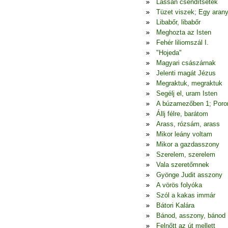
Lassan csendítsetek
Tüzet viszek; Egy arany
Libabőr, libabőr
Meghozta az Isten
Fehér liliomszál I.
"Hojeda"
Magyari császárnak
Jelenti magát Jézus
Megraktuk, megraktuk
Segélj el, uram Isten
A búzamezőben 1; Poron
Állj félre, barátom
Arass, rózsám, arass
Mikor leány voltam
Mikor a gazdasszony
Szerelem, szerelem
Vala szeretőmnek
Gyönge Judit asszony
A vörös folyóka
Szól a kakas immár
Bátori Kalára
Bánod, asszony, bánod
Felnőtt az út mellett