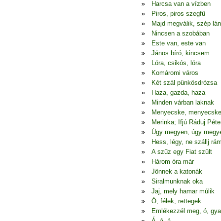
Harcsa van a vízben
Piros, piros szegfű
Majd megválik, szép lá
Nincsen a szobában
Este van, este van
János bíró, kincsem
Lóra, csikós, lóra
Komáromi város
Két szál pünkösdrózsa
Haza, gazda, haza
Minden várban laknak
Menyecske, menyecsk
Merinka; Ifjú Ráduj Péte
Úgy megyen, úgy megy
Hess, légy, ne szállj rá
A szűz egy Fiat szült
Három óra már
Jönnek a katonák
Siralmunknak oka
Jaj, mely hamar múlik
Ó, félek, rettegek
Emlékezzél meg, ó, gya
Á, á, á