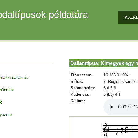
daltípusok példatára
Kezdől
Dallamtípus: Kimegyek egy 
Típusszám:
16-183-01-00x
entaton dallamok
Stílus:
7. Régies kisambit
Szótagszám:
6.6.6.6
 műdalok
Kadencia:
5 (b3) 4 1
Dallam:
k
nyezete