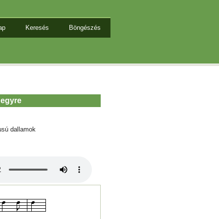
ap
Keresés
Böngészés
hegyre
usú dallamok