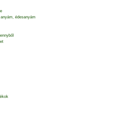
be
 anyám, édesanyám
mennyből
et
zékok