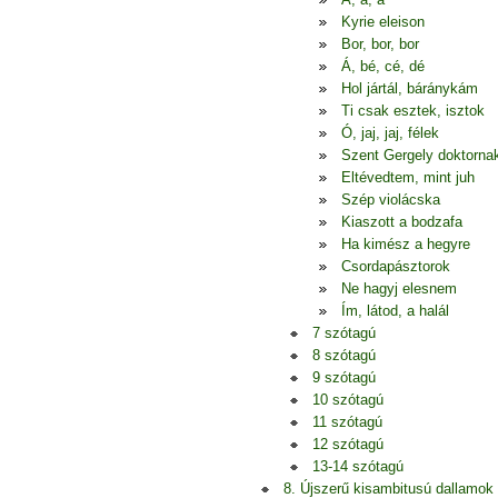
Kyrie eleison
Bor, bor, bor
Á, bé, cé, dé
Hol jártál, báránykám
Ti csak esztek, isztok
Ó, jaj, jaj, félek
Szent Gergely doktorna
Eltévedtem, mint juh
Szép violácska
Kiaszott a bodzafa
Ha kimész a hegyre
Csordapásztorok
Ne hagyj elesnem
Ím, látod, a halál
7 szótagú
8 szótagú
9 szótagú
10 szótagú
11 szótagú
12 szótagú
13-14 szótagú
8. Újszerű kisambitusú dallamok