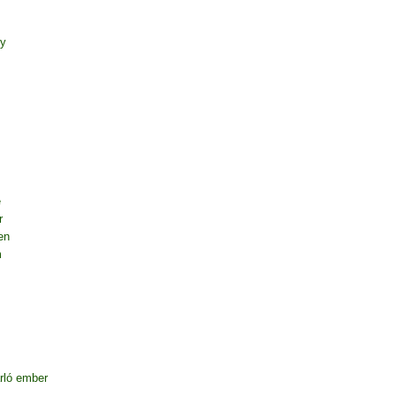
ny
e
r
en
m
rló ember