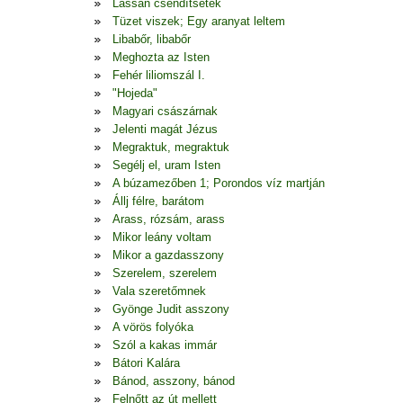
Lassan csendítsetek
Tüzet viszek; Egy aranyat leltem
Libabőr, libabőr
Meghozta az Isten
Fehér liliomszál I.
"Hojeda"
Magyari császárnak
Jelenti magát Jézus
Megraktuk, megraktuk
Segélj el, uram Isten
A búzamezőben 1; Porondos víz martján
Állj félre, barátom
Arass, rózsám, arass
Mikor leány voltam
Mikor a gazdasszony
Szerelem, szerelem
Vala szeretőmnek
Gyönge Judit asszony
A vörös folyóka
Szól a kakas immár
Bátori Kalára
Bánod, asszony, bánod
Felnőtt az út mellett