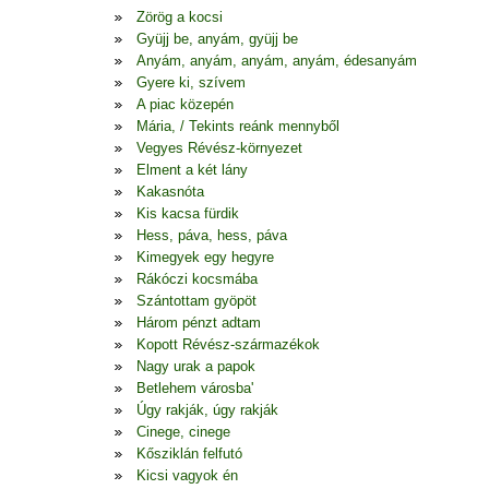
Zörög a kocsi
Gyüjj be, anyám, gyüjj be
Anyám, anyám, anyám, anyám, édesanyám
Gyere ki, szívem
A piac közepén
Mária, / Tekints reánk mennyből
Vegyes Révész-környezet
Elment a két lány
Kakasnóta
Kis kacsa fürdik
Hess, páva, hess, páva
Kimegyek egy hegyre
Rákóczi kocsmába
Szántottam gyöpöt
Három pénzt adtam
Kopott Révész-származékok
Nagy urak a papok
Betlehem városba'
Úgy rakják, úgy rakják
Cinege, cinege
Kősziklán felfutó
Kicsi vagyok én