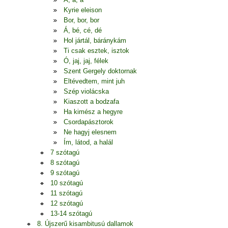
Kyrie eleison
Bor, bor, bor
Á, bé, cé, dé
Hol jártál, báránykám
Ti csak esztek, isztok
Ó, jaj, jaj, félek
Szent Gergely doktornak
Eltévedtem, mint juh
Szép violácska
Kiaszott a bodzafa
Ha kimész a hegyre
Csordapásztorok
Ne hagyj elesnem
Ím, látod, a halál
7 szótagú
8 szótagú
9 szótagú
10 szótagú
11 szótagú
12 szótagú
13-14 szótagú
8. Újszerű kisambitusú dallamok