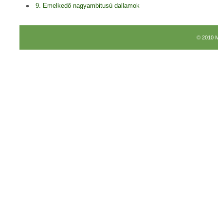
9. Emelkedő nagyambitusú dallamok
© 2010 M