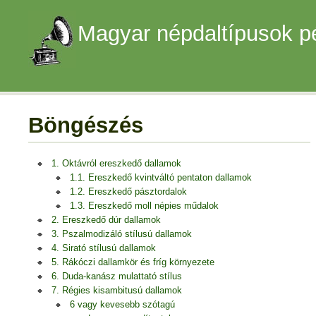
Magyar népdaltípusok p
Böngészés
1. Oktávról ereszkedő dallamok
1.1. Ereszkedő kvintváltó pentaton dallamok
1.2. Ereszkedő pásztordalok
1.3. Ereszkedő moll népies műdalok
2. Ereszkedő dúr dallamok
3. Pszalmodizáló stílusú dallamok
4. Sirató stílusú dallamok
5. Rákóczi dallamkör és fríg környezete
6. Duda-kanász mulattató stílus
7. Régies kisambitusú dallamok
6 vagy kevesebb szótagú