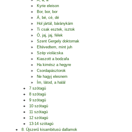
Kyrie eleison
Bor, bor, bor
Á, bé, cé, dé
Hol jártál, báránykám
Ti csak esztek, isztok
Ó, jaj, jaj, félek
Szent Gergely doktornak
Eltévedtem, mint juh
Szép violácska
Kiaszott a bodzafa
Ha kimész a hegyre
Csordapásztorok
Ne hagyj elesnem
Ím, látod, a halál
7 szótagú
8 szótagú
9 szótagú
10 szótagú
11 szótagú
12 szótagú
13-14 szótagú
8. Újszerű kisambitusú dallamok