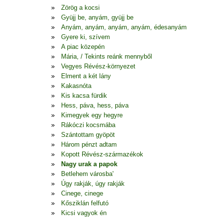
Zörög a kocsi
Gyüjj be, anyám, gyüjj be
Anyám, anyám, anyám, anyám, édesanyám
Gyere ki, szívem
A piac közepén
Mária, / Tekints reánk mennyből
Vegyes Révész-környezet
Elment a két lány
Kakasnóta
Kis kacsa fürdik
Hess, páva, hess, páva
Kimegyek egy hegyre
Rákóczi kocsmába
Szántottam gyöpöt
Három pénzt adtam
Kopott Révész-származékok
Nagy urak a papok
Betlehem városba'
Úgy rakják, úgy rakják
Cinege, cinege
Kősziklán felfutó
Kicsi vagyok én