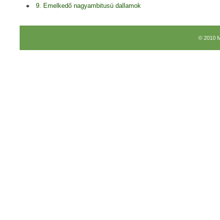
9. Emelkedő nagyambitusú dallamok
© 2010 M