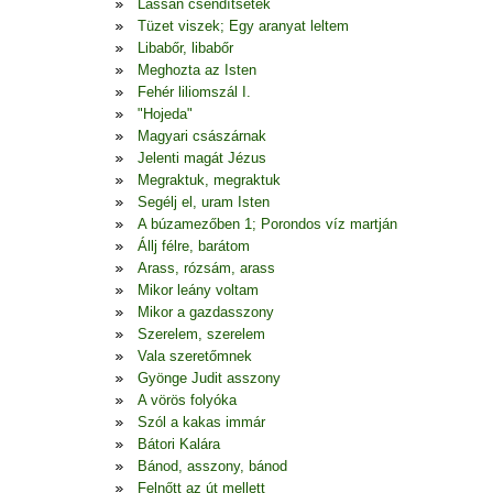
Lassan csendítsetek
Tüzet viszek; Egy aranyat leltem
Libabőr, libabőr
Meghozta az Isten
Fehér liliomszál I.
"Hojeda"
Magyari császárnak
Jelenti magát Jézus
Megraktuk, megraktuk
Segélj el, uram Isten
A búzamezőben 1; Porondos víz martján
Állj félre, barátom
Arass, rózsám, arass
Mikor leány voltam
Mikor a gazdasszony
Szerelem, szerelem
Vala szeretőmnek
Gyönge Judit asszony
A vörös folyóka
Szól a kakas immár
Bátori Kalára
Bánod, asszony, bánod
Felnőtt az út mellett