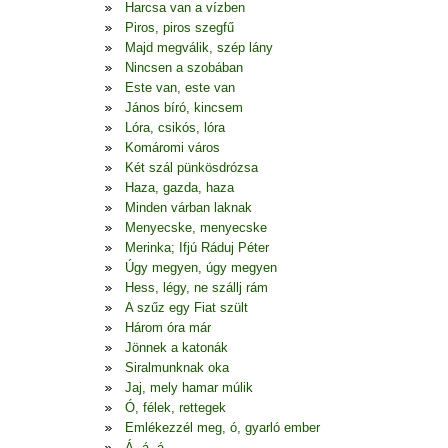
Harcsa van a vízben
Piros, piros szegfű
Majd megválik, szép lány
Nincsen a szobában
Este van, este van
János bíró, kincsem
Lóra, csikós, lóra
Komáromi város
Két szál pünkösdrózsa
Haza, gazda, haza
Minden várban laknak
Menyecske, menyecske
Merinka; Ifjú Ráduj Péter
Úgy megyen, úgy megyen
Hess, légy, ne szállj rám
A szűz egy Fiat szült
Három óra már
Jönnek a katonák
Siralmunknak oka
Jaj, mely hamar múlik
Ó, félek, rettegek
Emlékezzél meg, ó, gyarló ember
Á, á, á