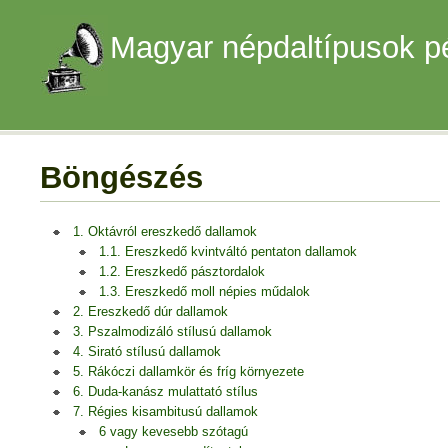
Magyar népdaltípusok p
Böngészés
1. Oktávról ereszkedő dallamok
1.1. Ereszkedő kvintváltó pentaton dallamok
1.2. Ereszkedő pásztordalok
1.3. Ereszkedő moll népies műdalok
2. Ereszkedő dúr dallamok
3. Pszalmodizáló stílusú dallamok
4. Sirató stílusú dallamok
5. Rákóczi dallamkör és fríg környezete
6. Duda-kanász mulattató stílus
7. Régies kisambitusú dallamok
6 vagy kevesebb szótagú