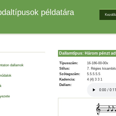
daltípusok példatára
Kezdől
Dallamtípus: Három pénzt a
Típusszám:
16-186-00-00x
entaton dallamok
Stílus:
7. Régies kisambit
Szótagszám:
5.5.5.5.5
 műdalok
Kadencia:
4 (4) 3 3 1
Dallam:
k
nyezete