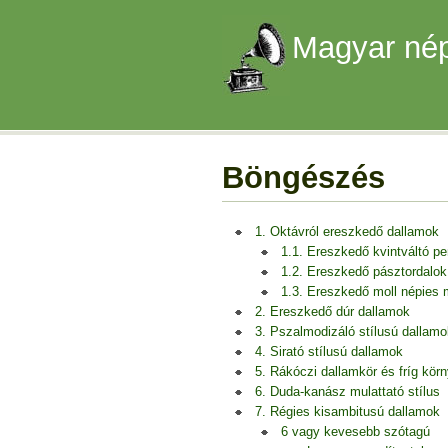
Magyar nép
Böngészés
1. Oktávról ereszkedő dallamok
1.1. Ereszkedő kvintváltó p
1.2. Ereszkedő pásztordalok
1.3. Ereszkedő moll népies
2. Ereszkedő dúr dallamok
3. Pszalmodizáló stílusú dallamo
4. Sirató stílusú dallamok
5. Rákóczi dallamkör és fríg kör
6. Duda-kanász mulattató stílus
7. Régies kisambitusú dallamok
6 vagy kevesebb szótagú