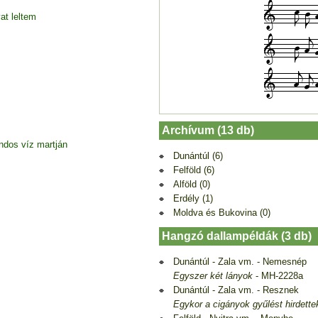
at leltem
Archívum (13 db)
dos víz martján
Dunántúl (6)
Felföld (6)
Alföld (0)
Erdély (1)
Moldva és Bukovina (0)
Hangzó dallampéldák (3 db)
Dunántúl - Zala vm. - Nemesnép
Egyszer két lányok
- MH-2228a
Dunántúl - Zala vm. - Resznek
Egykor a cigányok gyűlést hirdette