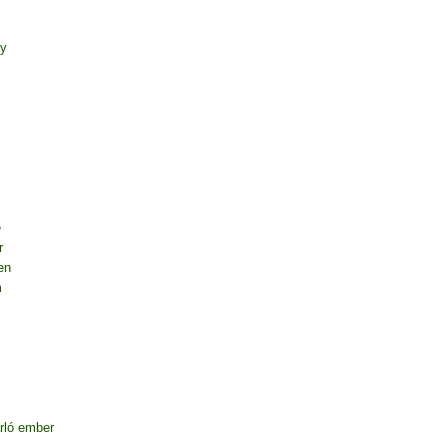
ny
e
r
en
m
rló ember