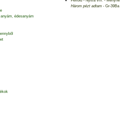
Felföld - Nyitra vm. - Menyhe
Három pézt adtam
- Gr-39Ba
be
 anyám, édesanyám
mennyből
et
zékok