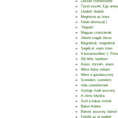
Lassan csendítsetek
Tüzet viszek; Egy arany
Libabőr, libabőr
Meghozta az Isten
Fehér liliomszál I.
"Hojeda"
Magyari császárnak
Jelenti magát Jézus
Megraktuk, megraktuk
Segélj el, uram Isten
A búzamezőben 1; Poron
Állj félre, barátom
Arass, rózsám, arass
Mikor leány voltam
Mikor a gazdasszony
Szerelem, szerelem
Vala szeretőmnek
Gyönge Judit asszony
A vörös folyóka
Szól a kakas immár
Bátori Kalára
Bánod, asszony, bánod
Felnőtt az út mellett