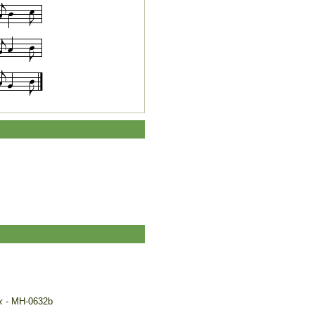
k
- MH-0632b