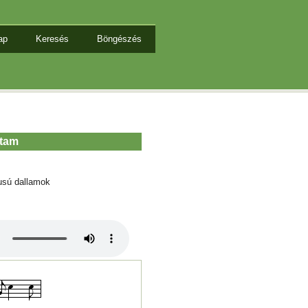
ap
Keresés
Böngészés
dtam
usú dallamok