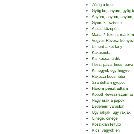
Zörög a kocsi
Gyüjj be, anyám, gyüjj 
Anyám, anyám, anyám,
Gyere ki, szívem
A piac közepén
Mária, / Tekints reánk 
Vegyes Révész-környez
Elment a két lány
Kakasnóta
Kis kacsa fürdik
Hess, páva, hess, páva
Kimegyek egy hegyre
Rákóczi kocsmába
Szántottam gyöpöt
Három pénzt adtam
Kopott Révész-szárma
Nagy urak a papok
Betlehem városba'
Úgy rakják, úgy rakják
Cinege, cinege
Kősziklán felfutó
Kicsi vagyok én