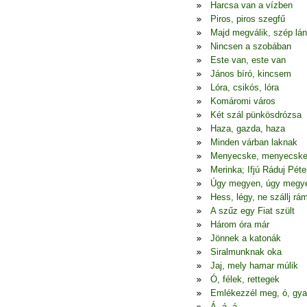
Harcsa van a vízben
Piros, piros szegfű
Majd megválik, szép lá
Nincsen a szobában
Este van, este van
János bíró, kincsem
Lóra, csikós, lóra
Komáromi város
Két szál pünkösdrózsa
Haza, gazda, haza
Minden várban laknak
Menyecske, menyecsk
Merinka; Ifjú Ráduj Péte
Úgy megyen, úgy megy
Hess, légy, ne szállj rá
A szűz egy Fiat szült
Három óra már
Jönnek a katonák
Siralmunknak oka
Jaj, mely hamar múlik
Ó, félek, rettegek
Emlékezzél meg, ó, gya
Á, á, á