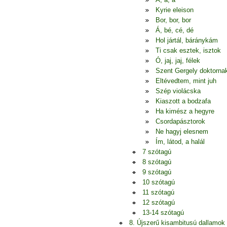
Kyrie eleison
Bor, bor, bor
Á, bé, cé, dé
Hol jártál, báránykám
Ti csak esztek, isztok
Ó, jaj, jaj, félek
Szent Gergely doktorna
Eltévedtem, mint juh
Szép violácska
Kiaszott a bodzafa
Ha kimész a hegyre
Csordapásztorok
Ne hagyj elesnem
Ím, látod, a halál
7 szótagú
8 szótagú
9 szótagú
10 szótagú
11 szótagú
12 szótagú
13-14 szótagú
8. Újszerű kisambitusú dallamok