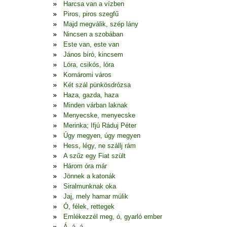
Harcsa van a vízben
Piros, piros szegfű
Majd megválik, szép lány
Nincsen a szobában
Este van, este van
János bíró, kincsem
Lóra, csikós, lóra
Komáromi város
Két szál pünkösdrózsa
Haza, gazda, haza
Minden várban laknak
Menyecske, menyecske
Merinka; Ifjú Ráduj Péter
Úgy megyen, úgy megyen
Hess, légy, ne szállj rám
A szűz egy Fiat szült
Három óra már
Jönnek a katonák
Siralmunknak oka
Jaj, mely hamar múlik
Ó, félek, rettegek
Emlékezzél meg, ó, gyarló ember
Á, á, á