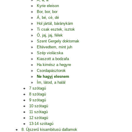
Kyrie eleison
Bor, bor, bor
Á, bé, cé, dé
Hol jártál, báránykám
Ti csak esztek, isztok
Ó, jaj, jaj, félek
Szent Gergely doktornak
Eltévedtem, mint juh
Szép violácska
Kiaszott a bodzafa
Ha kimész a hegyre
Csordapásztorok
Ne hagyj elesnem
Ím, látod, a halál
7 szótagú
8 szótagú
9 szótagú
10 szótagú
11 szótagú
12 szótagú
13-14 szótagú
8. Újszerű kisambitusú dallamok