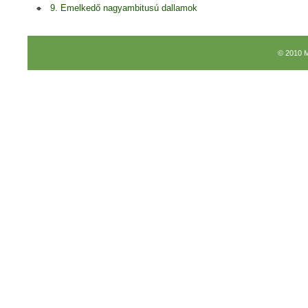
9. Emelkedő nagyambitusú dallamok
© 2010 M