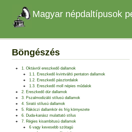
Magyar népdaltípusok p
Böngészés
1. Oktávról ereszkedő dallamok
1.1. Ereszkedő kvintváltó pentaton dallamok
1.2. Ereszkedő pásztordalok
1.3. Ereszkedő moll népies műdalok
2. Ereszkedő dúr dallamok
3. Pszalmodizáló stílusú dallamok
4. Sirató stílusú dallamok
5. Rákóczi dallamkör és fríg környezete
6. Duda-kanász mulattató stílus
7. Régies kisambitusú dallamok
6 vagy kevesebb szótagú