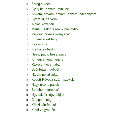
Zörög a kocsi
Gyüjj be, anyám, gyüjj be
Anyám, anyám, anyám, anyám, édesanyám
Gyere ki, szívem
A piac közepén
Mária, / Tekints reánk mennyből
Vegyes Révész-környezet
Elment a két lány
Kakasnóta
Kis kacsa fürdik
Hess, páva, hess, páva
Kimegyek egy hegyre
Rákóczi kocsmába
Szántottam gyöpöt
Három pénzt adtam
Kopott Révész-származékok
Nagy urak a papok
Betlehem városba'
Úgy rakják, úgy rakják
Cinege, cinege
Kősziklán felfutó
Kicsi vagyok én