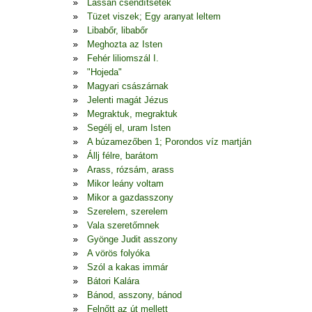
Lassan csendítsetek
Tüzet viszek; Egy aranyat leltem
Libabőr, libabőr
Meghozta az Isten
Fehér liliomszál I.
"Hojeda"
Magyari császárnak
Jelenti magát Jézus
Megraktuk, megraktuk
Segélj el, uram Isten
A búzamezőben 1; Porondos víz martján
Állj félre, barátom
Arass, rózsám, arass
Mikor leány voltam
Mikor a gazdasszony
Szerelem, szerelem
Vala szeretőmnek
Gyönge Judit asszony
A vörös folyóka
Szól a kakas immár
Bátori Kalára
Bánod, asszony, bánod
Felnőtt az út mellett