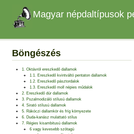
Magyar népdaltípusok p
Böngészés
1. Oktávról ereszkedő dallamok
1.1. Ereszkedő kvintváltó pentaton dallamok
1.2. Ereszkedő pásztordalok
1.3. Ereszkedő moll népies műdalok
2. Ereszkedő dúr dallamok
3. Pszalmodizáló stílusú dallamok
4. Sirató stílusú dallamok
5. Rákóczi dallamkör és fríg környezete
6. Duda-kanász mulattató stílus
7. Régies kisambitusú dallamok
6 vagy kevesebb szótagú