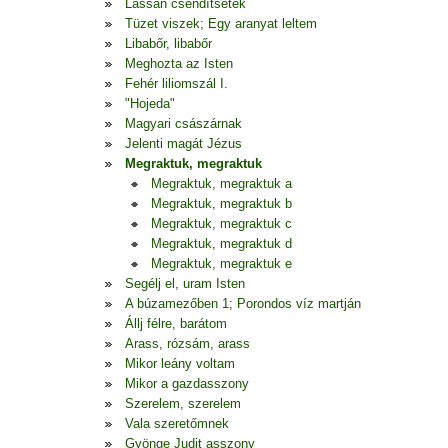
Lassan csendítsetek
Tüzet viszek; Egy aranyat leltem
Libabőr, libabőr
Meghozta az Isten
Fehér liliomszál I.
"Hojeda"
Magyari császárnak
Jelenti magát Jézus
Megraktuk, megraktuk
Megraktuk, megraktuk a
Megraktuk, megraktuk b
Megraktuk, megraktuk c
Megraktuk, megraktuk d
Megraktuk, megraktuk e
Segélj el, uram Isten
A búzamezőben 1; Porondos víz martján
Állj félre, barátom
Arass, rózsám, arass
Mikor leány voltam
Mikor a gazdasszony
Szerelem, szerelem
Vala szeretőmnek
Gyönge Judit asszony