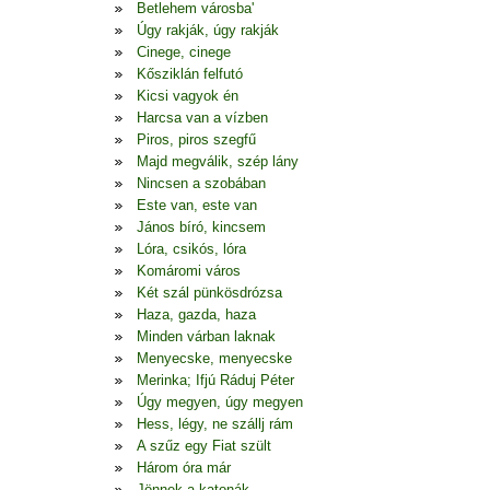
Betlehem városba'
Úgy rakják, úgy rakják
Cinege, cinege
Kősziklán felfutó
Kicsi vagyok én
Harcsa van a vízben
Piros, piros szegfű
Majd megválik, szép lány
Nincsen a szobában
Este van, este van
János bíró, kincsem
Lóra, csikós, lóra
Komáromi város
Két szál pünkösdrózsa
Haza, gazda, haza
Minden várban laknak
Menyecske, menyecske
Merinka; Ifjú Ráduj Péter
Úgy megyen, úgy megyen
Hess, légy, ne szállj rám
A szűz egy Fiat szült
Három óra már
Jönnek a katonák