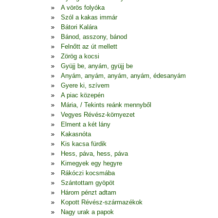
A vörös folyóka
Szól a kakas immár
Bátori Kalára
Bánod, asszony, bánod
Felnőtt az út mellett
Zörög a kocsi
Gyüjj be, anyám, gyüjj be
Anyám, anyám, anyám, anyám, édesanyám
Gyere ki, szívem
A piac közepén
Mária, / Tekints reánk mennyből
Vegyes Révész-környezet
Elment a két lány
Kakasnóta
Kis kacsa fürdik
Hess, páva, hess, páva
Kimegyek egy hegyre
Rákóczi kocsmába
Szántottam gyöpöt
Három pénzt adtam
Kopott Révész-származékok
Nagy urak a papok