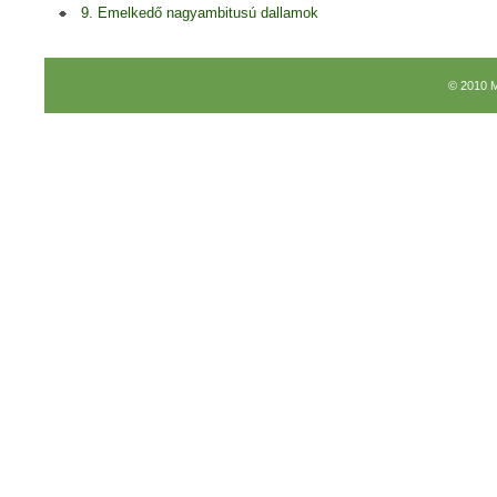
9. Emelkedő nagyambitusú dallamok
© 2010 M