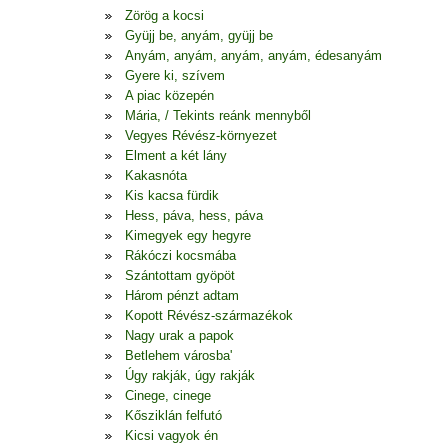
Zörög a kocsi
Gyüjj be, anyám, gyüjj be
Anyám, anyám, anyám, anyám, édesanyám
Gyere ki, szívem
A piac közepén
Mária, / Tekints reánk mennyből
Vegyes Révész-környezet
Elment a két lány
Kakasnóta
Kis kacsa fürdik
Hess, páva, hess, páva
Kimegyek egy hegyre
Rákóczi kocsmába
Szántottam gyöpöt
Három pénzt adtam
Kopott Révész-származékok
Nagy urak a papok
Betlehem városba'
Úgy rakják, úgy rakják
Cinege, cinege
Kősziklán felfutó
Kicsi vagyok én