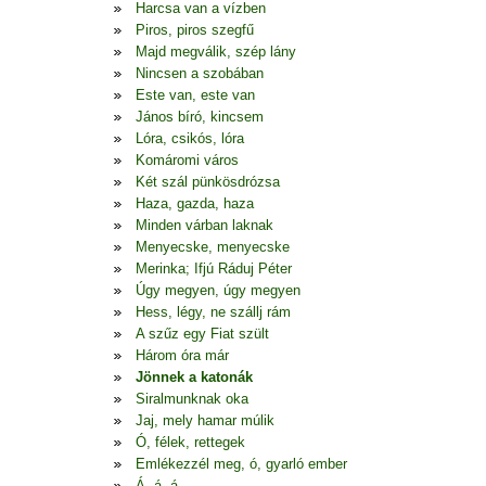
Harcsa van a vízben
Piros, piros szegfű
Majd megválik, szép lány
Nincsen a szobában
Este van, este van
János bíró, kincsem
Lóra, csikós, lóra
Komáromi város
Két szál pünkösdrózsa
Haza, gazda, haza
Minden várban laknak
Menyecske, menyecske
Merinka; Ifjú Ráduj Péter
Úgy megyen, úgy megyen
Hess, légy, ne szállj rám
A szűz egy Fiat szült
Három óra már
Jönnek a katonák
Siralmunknak oka
Jaj, mely hamar múlik
Ó, félek, rettegek
Emlékezzél meg, ó, gyarló ember
Á, á, á