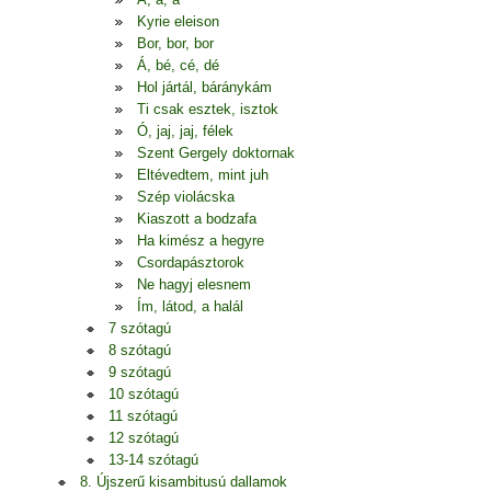
Kyrie eleison
Bor, bor, bor
Á, bé, cé, dé
Hol jártál, báránykám
Ti csak esztek, isztok
Ó, jaj, jaj, félek
Szent Gergely doktornak
Eltévedtem, mint juh
Szép violácska
Kiaszott a bodzafa
Ha kimész a hegyre
Csordapásztorok
Ne hagyj elesnem
Ím, látod, a halál
7 szótagú
8 szótagú
9 szótagú
10 szótagú
11 szótagú
12 szótagú
13-14 szótagú
8. Újszerű kisambitusú dallamok