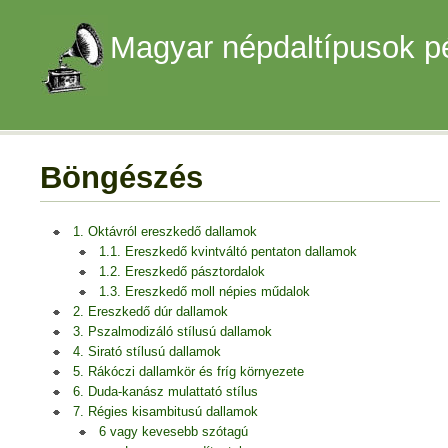
Magyar népdaltípusok p
Böngészés
1. Oktávról ereszkedő dallamok
1.1. Ereszkedő kvintváltó pentaton dallamok
1.2. Ereszkedő pásztordalok
1.3. Ereszkedő moll népies műdalok
2. Ereszkedő dúr dallamok
3. Pszalmodizáló stílusú dallamok
4. Sirató stílusú dallamok
5. Rákóczi dallamkör és fríg környezete
6. Duda-kanász mulattató stílus
7. Régies kisambitusú dallamok
6 vagy kevesebb szótagú