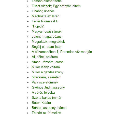
Lassan csendítsetek
Tüzet viszek; Egy aranyat leltem
Libabőr, libabőr
Meghozta az Isten
Fehér liliomszál I.
"Hojeda"
Magyari császárnak
Jelenti magát Jézus
Megraktuk, megraktuk
Segélj el, uram Isten
A búzamezőben 1; Porondos víz martján
Állj félre, barátom
Arass, rózsám, arass
Mikor leány voltam
Mikor a gazdasszony
Szerelem, szerelem
Vala szeretőmnek
Gyönge Judit asszony
A vörös folyóka
Szól a kakas immár
Bátori Kalára
Bánod, asszony, bánod
Felnőtt az út mellett