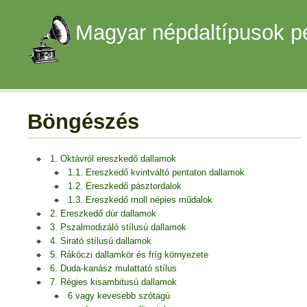
Magyar népdaltípusok p
Böngészés
1. Oktávról ereszkedő dallamok
1.1. Ereszkedő kvintváltó pentaton dallamok
1.2. Ereszkedő pásztordalok
1.3. Ereszkedő moll népies műdalok
2. Ereszkedő dúr dallamok
3. Pszalmodizáló stílusú dallamok
4. Sirató stílusú dallamok
5. Rákóczi dallamkör és fríg környezete
6. Duda-kanász mulattató stílus
7. Régies kisambitusú dallamok
6 vagy kevesebb szótagú