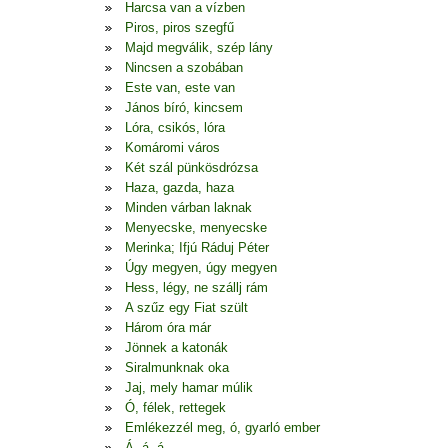
Harcsa van a vízben
Piros, piros szegfű
Majd megválik, szép lány
Nincsen a szobában
Este van, este van
János bíró, kincsem
Lóra, csikós, lóra
Komáromi város
Két szál pünkösdrózsa
Haza, gazda, haza
Minden várban laknak
Menyecske, menyecske
Merinka; Ifjú Ráduj Péter
Úgy megyen, úgy megyen
Hess, légy, ne szállj rám
A szűz egy Fiat szült
Három óra már
Jönnek a katonák
Siralmunknak oka
Jaj, mely hamar múlik
Ó, félek, rettegek
Emlékezzél meg, ó, gyarló ember
Á, á, á