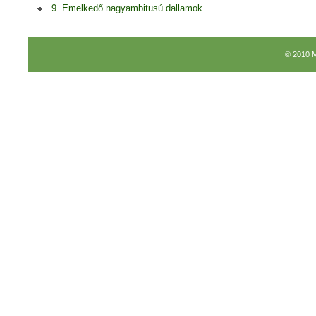
9. Emelkedő nagyambitusú dallamok
© 2010 M