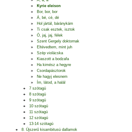
Kyrie eleison
Bor, bor, bor
Á, bé, cé, dé
Hol jártál, báránykám
Ti csak esztek, isztok
Ó, jaj, jaj, félek
Szent Gergely doktornak
Eltévedtem, mint juh
Szép violácska
Kiaszott a bodzafa
Ha kimész a hegyre
Csordapásztorok
Ne hagyj elesnem
Ím, látod, a halál
7 szótagú
8 szótagú
9 szótagú
10 szótagú
11 szótagú
12 szótagú
13-14 szótagú
8. Újszerű kisambitusú dallamok