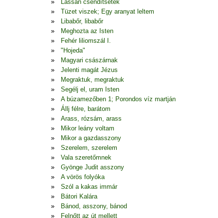
Lassan csendítsetek
Tüzet viszek; Egy aranyat leltem
Libabőr, libabőr
Meghozta az Isten
Fehér liliomszál I.
"Hojeda"
Magyari császárnak
Jelenti magát Jézus
Megraktuk, megraktuk
Segélj el, uram Isten
A búzamezőben 1; Porondos víz martján
Állj félre, barátom
Arass, rózsám, arass
Mikor leány voltam
Mikor a gazdasszony
Szerelem, szerelem
Vala szeretőmnek
Gyönge Judit asszony
A vörös folyóka
Szól a kakas immár
Bátori Kalára
Bánod, asszony, bánod
Felnőtt az út mellett