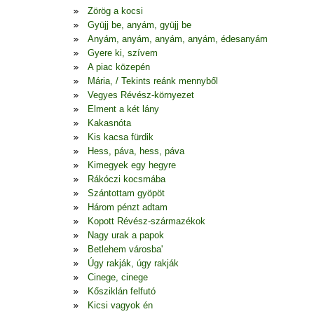
Zörög a kocsi
Gyüjj be, anyám, gyüjj be
Anyám, anyám, anyám, anyám, édesanyám
Gyere ki, szívem
A piac közepén
Mária, / Tekints reánk mennyből
Vegyes Révész-környezet
Elment a két lány
Kakasnóta
Kis kacsa fürdik
Hess, páva, hess, páva
Kimegyek egy hegyre
Rákóczi kocsmába
Szántottam gyöpöt
Három pénzt adtam
Kopott Révész-származékok
Nagy urak a papok
Betlehem városba'
Úgy rakják, úgy rakják
Cinege, cinege
Kősziklán felfutó
Kicsi vagyok én