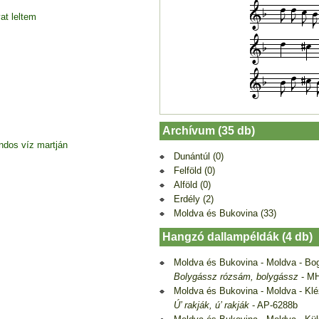
at leltem
Archívum (35 db)
dos víz martján
Dunántúl (0)
Felföld (0)
Alföld (0)
Erdély (2)
Moldva és Bukovina (33)
Hangzó dallampéldák (4 db)
Moldva és Bukovina - Moldva - Bo
Bolygássz rózsám, bolygássz
- MH
Moldva és Bukovina - Moldva - Kl
Ú’ rakják, ú’ rakják
- AP-6288b