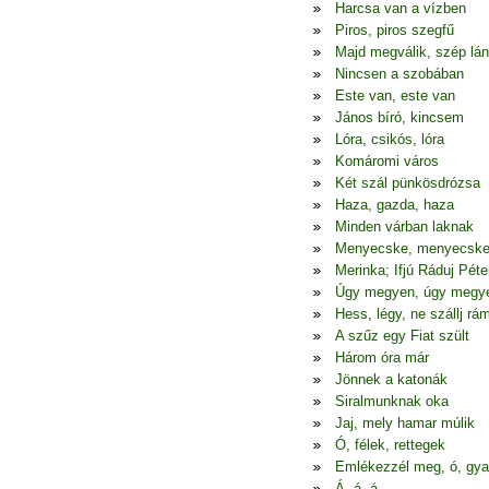
Harcsa van a vízben
Piros, piros szegfű
Majd megválik, szép lá
Nincsen a szobában
Este van, este van
János bíró, kincsem
Lóra, csikós, lóra
Komáromi város
Két szál pünkösdrózsa
Haza, gazda, haza
Minden várban laknak
Menyecske, menyecsk
Merinka; Ifjú Ráduj Péte
Úgy megyen, úgy megy
Hess, légy, ne szállj rá
A szűz egy Fiat szült
Három óra már
Jönnek a katonák
Siralmunknak oka
Jaj, mely hamar múlik
Ó, félek, rettegek
Emlékezzél meg, ó, gya
Á, á, á