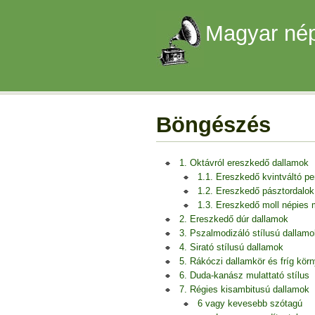
Magyar nép
Böngészés
1. Oktávról ereszkedő dallamok
1.1. Ereszkedő kvintváltó p
1.2. Ereszkedő pásztordalok
1.3. Ereszkedő moll népies
2. Ereszkedő dúr dallamok
3. Pszalmodizáló stílusú dallamo
4. Sirató stílusú dallamok
5. Rákóczi dallamkör és fríg kör
6. Duda-kanász mulattató stílus
7. Régies kisambitusú dallamok
6 vagy kevesebb szótagú