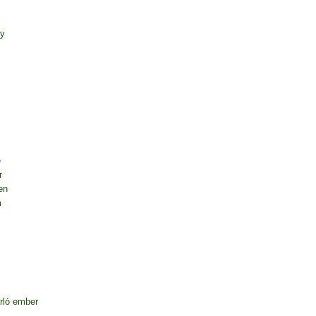
ny
e
r
en
m
rló ember