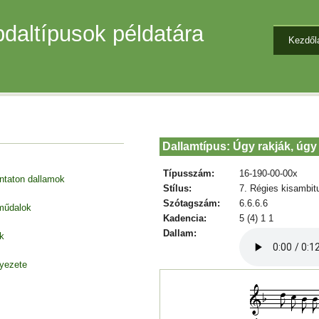
daltípusok példatára
Kezdől
Dallamtípus: Úgy rakják, úgy
Típusszám:
16-190-00-00x
entaton dallamok
Stílus:
7. Régies kisambit
Szótagszám:
6.6.6.6
 műdalok
Kadencia:
5 (4) 1 1
Dallam:
k
nyezete