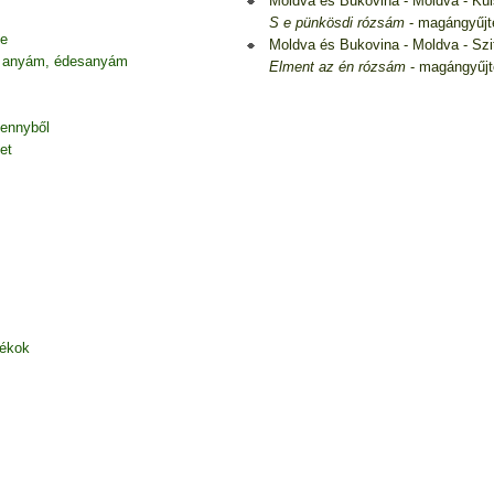
Moldva és Bukovina - Moldva - Kü
S e pünkösdi rózsám
- magángyűj
be
Moldva és Bukovina - Moldva - Szi
 anyám, édesanyám
Elment az én rózsám
- magángyűj
mennyből
et
zékok