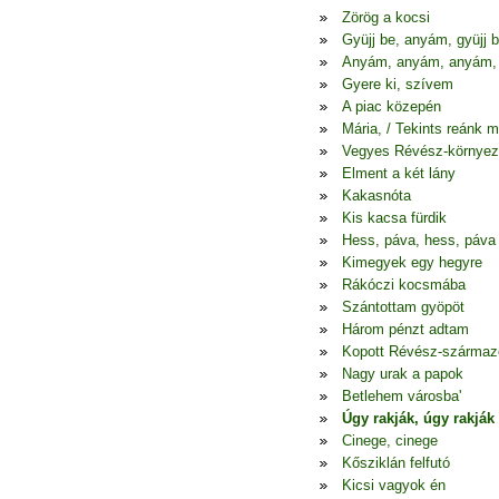
Zörög a kocsi
Gyüjj be, anyám, gyüjj 
Anyám, anyám, anyám,
Gyere ki, szívem
A piac közepén
Mária, / Tekints reánk 
Vegyes Révész-környez
Elment a két lány
Kakasnóta
Kis kacsa fürdik
Hess, páva, hess, páva
Kimegyek egy hegyre
Rákóczi kocsmába
Szántottam gyöpöt
Három pénzt adtam
Kopott Révész-szárma
Nagy urak a papok
Betlehem városba'
Úgy rakják, úgy rakják
Cinege, cinege
Kősziklán felfutó
Kicsi vagyok én