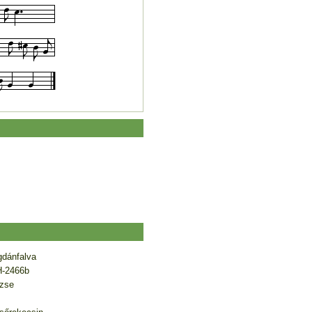
gdánfalva
-2466b
ézse