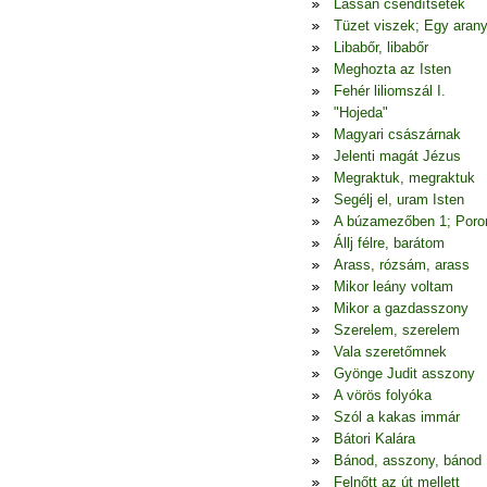
Lassan csendítsetek
Tüzet viszek; Egy arany
Libabőr, libabőr
Meghozta az Isten
Fehér liliomszál I.
"Hojeda"
Magyari császárnak
Jelenti magát Jézus
Megraktuk, megraktuk
Segélj el, uram Isten
A búzamezőben 1; Poron
Állj félre, barátom
Arass, rózsám, arass
Mikor leány voltam
Mikor a gazdasszony
Szerelem, szerelem
Vala szeretőmnek
Gyönge Judit asszony
A vörös folyóka
Szól a kakas immár
Bátori Kalára
Bánod, asszony, bánod
Felnőtt az út mellett