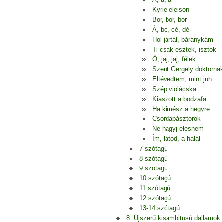
Kyrie eleison
Bor, bor, bor
Á, bé, cé, dé
Hol jártál, báránykám
Ti csak esztek, isztok
Ó, jaj, jaj, félek
Szent Gergely doktorna
Eltévedtem, mint juh
Szép violácska
Kiaszott a bodzafa
Ha kimész a hegyre
Csordapásztorok
Ne hagyj elesnem
Ím, látod, a halál
7 szótagú
8 szótagú
9 szótagú
10 szótagú
11 szótagú
12 szótagú
13-14 szótagú
8. Újszerű kisambitusú dallamok