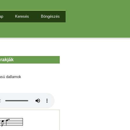
ap
Keresés
Böngészés
 rakják
usú dallamok