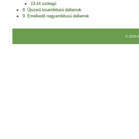
13-14 szótagú
8. Újszerű kisambitusú dallamok
9. Emelkedő nagyambitusú dallamok
© 2010 M