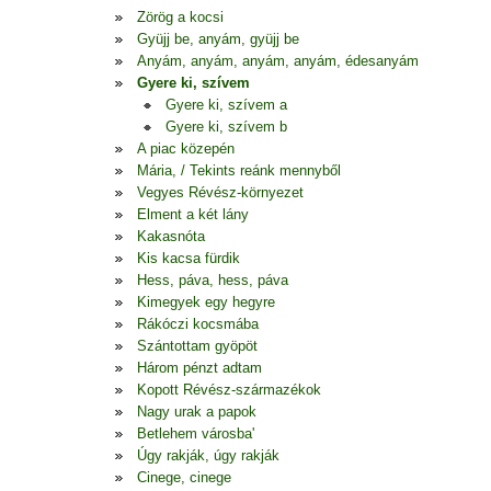
Zörög a kocsi
Gyüjj be, anyám, gyüjj be
Anyám, anyám, anyám, anyám, édesanyám
Gyere ki, szívem
Gyere ki, szívem a
Gyere ki, szívem b
A piac közepén
Mária, / Tekints reánk mennyből
Vegyes Révész-környezet
Elment a két lány
Kakasnóta
Kis kacsa fürdik
Hess, páva, hess, páva
Kimegyek egy hegyre
Rákóczi kocsmába
Szántottam gyöpöt
Három pénzt adtam
Kopott Révész-származékok
Nagy urak a papok
Betlehem városba'
Úgy rakják, úgy rakják
Cinege, cinege