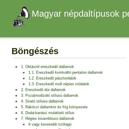
Magyar népdaltípusok p
Böngészés
1. Oktávról ereszkedő dallamok
1.1. Ereszkedő kvintváltó pentaton dallamok
1.2. Ereszkedő pásztordalok
1.3. Ereszkedő moll népies műdalok
2. Ereszkedő dúr dallamok
3. Pszalmodizáló stílusú dallamok
4. Sirató stílusú dallamok
5. Rákóczi dallamkör és fríg környezete
6. Duda-kanász mulattató stílus
7. Régies kisambitusú dallamok
6 vagy kevesebb szótagú