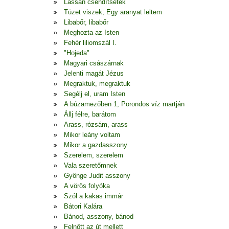
Lassan csendítsetek
Tüzet viszek; Egy aranyat leltem
Libabőr, libabőr
Meghozta az Isten
Fehér liliomszál I.
"Hojeda"
Magyari császárnak
Jelenti magát Jézus
Megraktuk, megraktuk
Segélj el, uram Isten
A búzamezőben 1; Porondos víz martján
Állj félre, barátom
Arass, rózsám, arass
Mikor leány voltam
Mikor a gazdasszony
Szerelem, szerelem
Vala szeretőmnek
Gyönge Judit asszony
A vörös folyóka
Szól a kakas immár
Bátori Kalára
Bánod, asszony, bánod
Felnőtt az út mellett