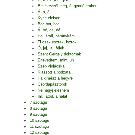
Emlékezzél meg, ó, gyarló ember
Á, á, á
Kyrie eleison
Bor, bor, bor
Á, bé, cé, dé
Hol jártál, báránykám
Ti csak esztek, isztok
Ó, jaj, jaj, félek
Szent Gergely doktornak
Eltévedtem, mint juh
Szép violácska
Kiaszott a bodzafa
Ha kimész a hegyre
Csordapásztorok
Ne hagyj elesnem
Ím, látod, a halál
7 szótagú
8 szótagú
9 szótagú
10 szótagú
11 szótagú
12 szótagú