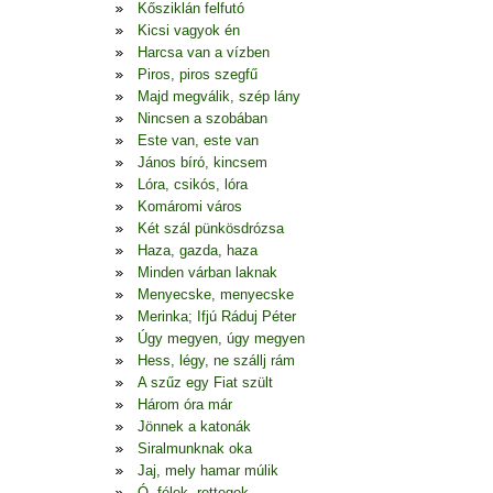
Kősziklán felfutó
Kicsi vagyok én
Harcsa van a vízben
Piros, piros szegfű
Majd megválik, szép lány
Nincsen a szobában
Este van, este van
János bíró, kincsem
Lóra, csikós, lóra
Komáromi város
Két szál pünkösdrózsa
Haza, gazda, haza
Minden várban laknak
Menyecske, menyecske
Merinka; Ifjú Ráduj Péter
Úgy megyen, úgy megyen
Hess, légy, ne szállj rám
A szűz egy Fiat szült
Három óra már
Jönnek a katonák
Siralmunknak oka
Jaj, mely hamar múlik
Ó, félek, rettegek