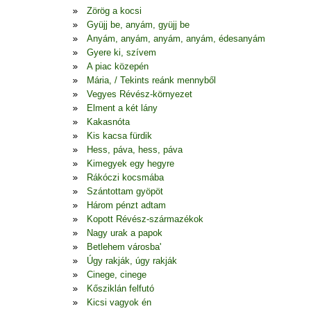
Zörög a kocsi
Gyüjj be, anyám, gyüjj be
Anyám, anyám, anyám, anyám, édesanyám
Gyere ki, szívem
A piac közepén
Mária, / Tekints reánk mennyből
Vegyes Révész-környezet
Elment a két lány
Kakasnóta
Kis kacsa fürdik
Hess, páva, hess, páva
Kimegyek egy hegyre
Rákóczi kocsmába
Szántottam gyöpöt
Három pénzt adtam
Kopott Révész-származékok
Nagy urak a papok
Betlehem városba'
Úgy rakják, úgy rakják
Cinege, cinege
Kősziklán felfutó
Kicsi vagyok én