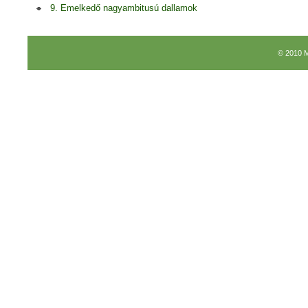
9. Emelkedő nagyambitusú dallamok
© 2010 M