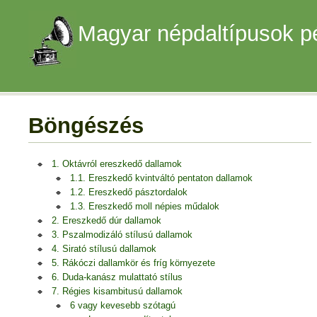
Magyar népdaltípusok p
Böngészés
1. Oktávról ereszkedő dallamok
1.1. Ereszkedő kvintváltó pentaton dallamok
1.2. Ereszkedő pásztordalok
1.3. Ereszkedő moll népies műdalok
2. Ereszkedő dúr dallamok
3. Pszalmodizáló stílusú dallamok
4. Sirató stílusú dallamok
5. Rákóczi dallamkör és fríg környezete
6. Duda-kanász mulattató stílus
7. Régies kisambitusú dallamok
6 vagy kevesebb szótagú