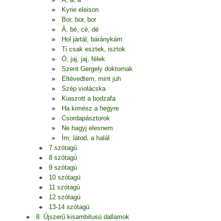
Kyrie eleison
Bor, bor, bor
Á, bé, cé, dé
Hol jártál, báránykám
Ti csak esztek, isztok
Ó, jaj, jaj, félek
Szent Gergely doktornak
Eltévedtem, mint juh
Szép violácska
Kiaszott a bodzafa
Ha kimész a hegyre
Csordapásztorok
Ne hagyj elesnem
Ím, látod, a halál
7 szótagú
8 szótagú
9 szótagú
10 szótagú
11 szótagú
12 szótagú
13-14 szótagú
8. Újszerű kisambitusú dallamok