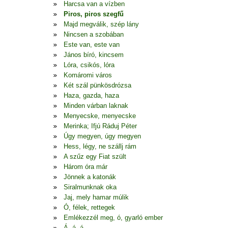
Harcsa van a vízben
Piros, piros szegfű
Majd megválik, szép lány
Nincsen a szobában
Este van, este van
János bíró, kincsem
Lóra, csikós, lóra
Komáromi város
Két szál pünkösdrózsa
Haza, gazda, haza
Minden várban laknak
Menyecske, menyecske
Merinka; Ifjú Ráduj Péter
Úgy megyen, úgy megyen
Hess, légy, ne szállj rám
A szűz egy Fiat szült
Három óra már
Jönnek a katonák
Siralmunknak oka
Jaj, mely hamar múlik
Ó, félek, rettegek
Emlékezzél meg, ó, gyarló ember
Á, á, á