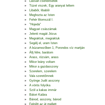
Lassan csendítsetek
Tüzet viszek; Egy aranyat leltem
Libabőr, libabőr
Meghozta az Isten
Fehér liliomszál I.
"Hojeda"
Magyari császárnak
Jelenti magát Jézus
Megraktuk, megraktuk
Segélj el, uram Isten
A búzamezőben 1; Porondos víz martján
Állj félre, barátom
Arass, rózsám, arass
Mikor leány voltam
Mikor a gazdasszony
Szerelem, szerelem
Vala szeretőmnek
Gyönge Judit asszony
A vörös folyóka
Szól a kakas immár
Bátori Kalára
Bánod, asszony, bánod
Felnőtt az út mellett