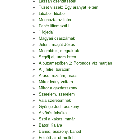
Lassan csendítsetek
Tüzet viszek; Egy aranyat leltem
Libabőr, libabőr
Meghozta az Isten
Fehér liliomszál I.
"Hojeda"
Magyari császárnak
Jelenti magát Jézus
Megraktuk, megraktuk
Segélj el, uram Isten
A búzamezőben 1; Porondos víz martján
Állj félre, barátom
Arass, rózsám, arass
Mikor leány voltam
Mikor a gazdasszony
Szerelem, szerelem
Vala szeretőmnek
Gyönge Judit asszony
A vörös folyóka
Szól a kakas immár
Bátori Kalára
Bánod, asszony, bánod
Felnőtt az út mellett