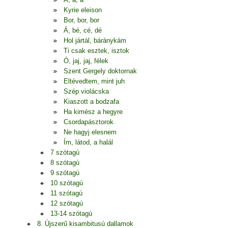
Kyrie eleison
Bor, bor, bor
Á, bé, cé, dé
Hol jártál, báránykám
Ti csak esztek, isztok
Ó, jaj, jaj, félek
Szent Gergely doktornak
Eltévedtem, mint juh
Szép violácska
Kiaszott a bodzafa
Ha kimész a hegyre
Csordapásztorok
Ne hagyj elesnem
Ím, látod, a halál
7 szótagú
8 szótagú
9 szótagú
10 szótagú
11 szótagú
12 szótagú
13-14 szótagú
8. Újszerű kisambitusú dallamok