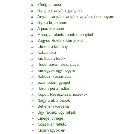
Zörög a kocsi
Gyüjj be, anyám, gyüjj be
Anyám, anyám, anyám, anyám, édesanyám
Gyere ki, szívem
A piac közepén
Mária, / Tekints reánk mennyből
Vegyes Révész-környezet
Elment a két lány
Kakasnóta
Kis kacsa fürdik
Hess, páva, hess, páva
Kimegyek egy hegyre
Rákóczi kocsmába
Szántottam gyöpöt
Három pénzt adtam
Kopott Révész-származékok
Nagy urak a papok
Betlehem városba'
Úgy rakják, úgy rakják
Cinege, cinege
Kősziklán felfutó
Kicsi vagyok én