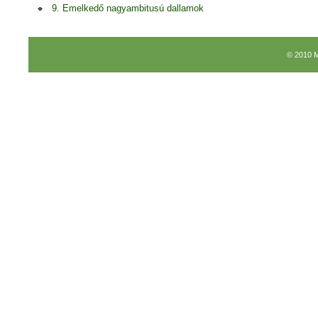
9. Emelkedő nagyambitusú dallamok
© 2010 M