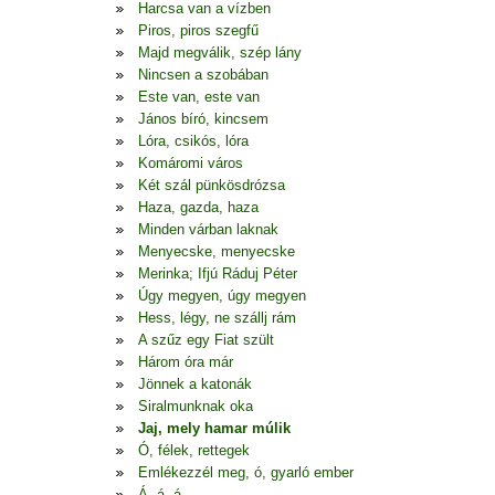
Harcsa van a vízben
Piros, piros szegfű
Majd megválik, szép lány
Nincsen a szobában
Este van, este van
János bíró, kincsem
Lóra, csikós, lóra
Komáromi város
Két szál pünkösdrózsa
Haza, gazda, haza
Minden várban laknak
Menyecske, menyecske
Merinka; Ifjú Ráduj Péter
Úgy megyen, úgy megyen
Hess, légy, ne szállj rám
A szűz egy Fiat szült
Három óra már
Jönnek a katonák
Siralmunknak oka
Jaj, mely hamar múlik
Ó, félek, rettegek
Emlékezzél meg, ó, gyarló ember
Á, á, á