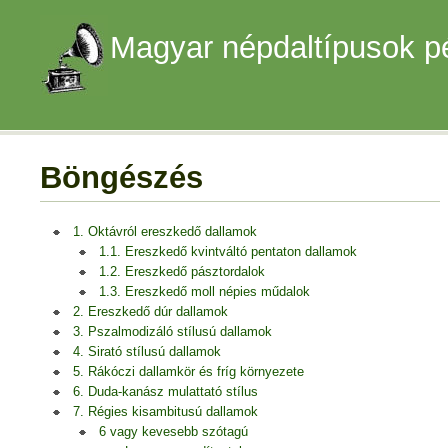
Magyar népdaltípusok p
Böngészés
1. Oktávról ereszkedő dallamok
1.1. Ereszkedő kvintváltó pentaton dallamok
1.2. Ereszkedő pásztordalok
1.3. Ereszkedő moll népies műdalok
2. Ereszkedő dúr dallamok
3. Pszalmodizáló stílusú dallamok
4. Sirató stílusú dallamok
5. Rákóczi dallamkör és fríg környezete
6. Duda-kanász mulattató stílus
7. Régies kisambitusú dallamok
6 vagy kevesebb szótagú