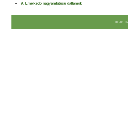
9. Emelkedő nagyambitusú dallamok
© 2010 M