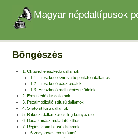
Magyar népdaltípusok p
Böngészés
1. Oktávról ereszkedő dallamok
1.1. Ereszkedő kvintváltó pentaton dallamok
1.2. Ereszkedő pásztordalok
1.3. Ereszkedő moll népies műdalok
2. Ereszkedő dúr dallamok
3. Pszalmodizáló stílusú dallamok
4. Sirató stílusú dallamok
5. Rákóczi dallamkör és fríg környezete
6. Duda-kanász mulattató stílus
7. Régies kisambitusú dallamok
6 vagy kevesebb szótagú