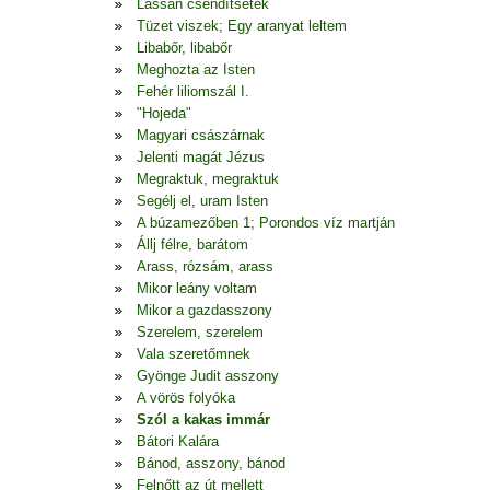
Lassan csendítsetek
Tüzet viszek; Egy aranyat leltem
Libabőr, libabőr
Meghozta az Isten
Fehér liliomszál I.
"Hojeda"
Magyari császárnak
Jelenti magát Jézus
Megraktuk, megraktuk
Segélj el, uram Isten
A búzamezőben 1; Porondos víz martján
Állj félre, barátom
Arass, rózsám, arass
Mikor leány voltam
Mikor a gazdasszony
Szerelem, szerelem
Vala szeretőmnek
Gyönge Judit asszony
A vörös folyóka
Szól a kakas immár
Bátori Kalára
Bánod, asszony, bánod
Felnőtt az út mellett