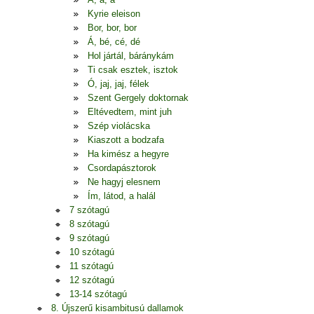
Kyrie eleison
Bor, bor, bor
Á, bé, cé, dé
Hol jártál, báránykám
Ti csak esztek, isztok
Ó, jaj, jaj, félek
Szent Gergely doktornak
Eltévedtem, mint juh
Szép violácska
Kiaszott a bodzafa
Ha kimész a hegyre
Csordapásztorok
Ne hagyj elesnem
Ím, látod, a halál
7 szótagú
8 szótagú
9 szótagú
10 szótagú
11 szótagú
12 szótagú
13-14 szótagú
8. Újszerű kisambitusú dallamok