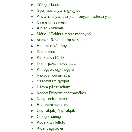
Zörög a kocsi
Gyüjj be, anyám, gyüjj be
Anyám, anyám, anyám, anyám, édesanyám
Gyere ki, szívem
A piac közepén
Mária, / Tekints reánk mennyből
Vegyes Révész-környezet
Elment a két lány
Kakasnóta
Kis kacsa fürdik
Hess, páva, hess, páva
Kimegyek egy hegyre
Rákóczi kocsmába
Szántottam gyöpöt
Három pénzt adtam
Kopott Révész-származékok
Nagy urak a papok
Betlehem városba'
Úgy rakják, úgy rakják
Cinege, cinege
Kősziklán felfutó
Kicsi vagyok én