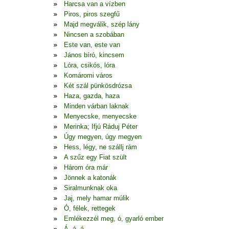
Harcsa van a vízben
Piros, piros szegfű
Majd megválik, szép lány
Nincsen a szobában
Este van, este van
János bíró, kincsem
Lóra, csikós, lóra
Komáromi város
Két szál pünkösdrózsa
Haza, gazda, haza
Minden várban laknak
Menyecske, menyecske
Merinka; Ifjú Ráduj Péter
Úgy megyen, úgy megyen
Hess, légy, ne szállj rám
A szűz egy Fiat szült
Három óra már
Jönnek a katonák
Siralmunknak oka
Jaj, mely hamar múlik
Ó, félek, rettegek
Emlékezzél meg, ó, gyarló ember
Á, á, á