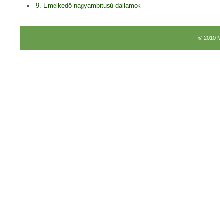
9. Emelkedő nagyambitusú dallamok
© 2010 M