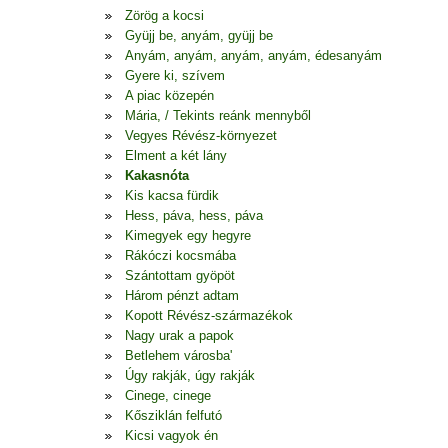
Zörög a kocsi
Gyüjj be, anyám, gyüjj be
Anyám, anyám, anyám, anyám, édesanyám
Gyere ki, szívem
A piac közepén
Mária, / Tekints reánk mennyből
Vegyes Révész-környezet
Elment a két lány
Kakasnóta
Kis kacsa fürdik
Hess, páva, hess, páva
Kimegyek egy hegyre
Rákóczi kocsmába
Szántottam gyöpöt
Három pénzt adtam
Kopott Révész-származékok
Nagy urak a papok
Betlehem városba'
Úgy rakják, úgy rakják
Cinege, cinege
Kősziklán felfutó
Kicsi vagyok én