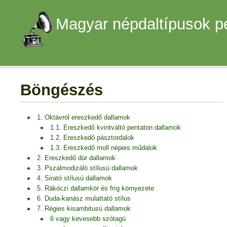
Magyar népdaltípusok p
Böngészés
1. Oktávról ereszkedő dallamok
1.1. Ereszkedő kvintváltó pentaton dallamok
1.2. Ereszkedő pásztordalok
1.3. Ereszkedő moll népies műdalok
2. Ereszkedő dúr dallamok
3. Pszalmodizáló stílusú dallamok
4. Sirató stílusú dallamok
5. Rákóczi dallamkör és fríg környezete
6. Duda-kanász mulattató stílus
7. Régies kisambitusú dallamok
6 vagy kevesebb szótagú