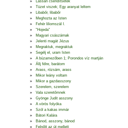
Lassan csendítsetek
Tüzet viszek; Egy aranyat leltem
Libabőr, libabőr
Meghozta az Isten
Fehér liliomszál I.
"Hojeda"
Magyari császárnak
Jelenti magát Jézus
Megraktuk, megraktuk
Segélj el, uram Isten
A búzamezőben 1; Porondos víz martján
Állj félre, barátom
Arass, rózsám, arass
Mikor leány voltam
Mikor a gazdasszony
Szerelem, szerelem
Vala szeretőmnek
Gyönge Judit asszony
A vörös folyóka
Szól a kakas immár
Bátori Kalára
Bánod, asszony, bánod
Felnőtt az út mellett