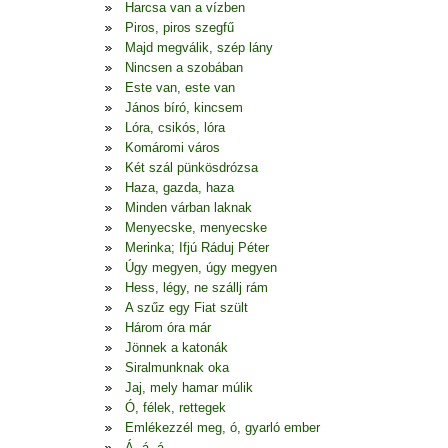
Harcsa van a vízben
Piros, piros szegfű
Majd megválik, szép lány
Nincsen a szobában
Este van, este van
János bíró, kincsem
Lóra, csikós, lóra
Komáromi város
Két szál pünkösdrózsa
Haza, gazda, haza
Minden várban laknak
Menyecske, menyecske
Merinka; Ifjú Ráduj Péter
Úgy megyen, úgy megyen
Hess, légy, ne szállj rám
A szűz egy Fiat szült
Három óra már
Jönnek a katonák
Siralmunknak oka
Jaj, mely hamar múlik
Ó, félek, rettegek
Emlékezzél meg, ó, gyarló ember
Á, á, á