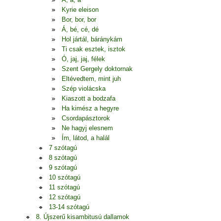
Kyrie eleison
Bor, bor, bor
Á, bé, cé, dé
Hol jártál, báránykám
Ti csak esztek, isztok
Ó, jaj, jaj, félek
Szent Gergely doktornak
Eltévedtem, mint juh
Szép violácska
Kiaszott a bodzafa
Ha kimész a hegyre
Csordapásztorok
Ne hagyj elesnem
Ím, látod, a halál
7 szótagú
8 szótagú
9 szótagú
10 szótagú
11 szótagú
12 szótagú
13-14 szótagú
8. Újszerű kisambitusú dallamok