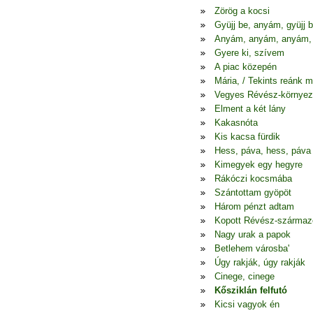
Zörög a kocsi
Gyüjj be, anyám, gyüjj 
Anyám, anyám, anyám,
Gyere ki, szívem
A piac közepén
Mária, / Tekints reánk 
Vegyes Révész-környez
Elment a két lány
Kakasnóta
Kis kacsa fürdik
Hess, páva, hess, páva
Kimegyek egy hegyre
Rákóczi kocsmába
Szántottam gyöpöt
Három pénzt adtam
Kopott Révész-szárma
Nagy urak a papok
Betlehem városba'
Úgy rakják, úgy rakják
Cinege, cinege
Kősziklán felfutó
Kicsi vagyok én