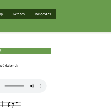
ap
Keresés
Böngészés
ó
usú dallamok