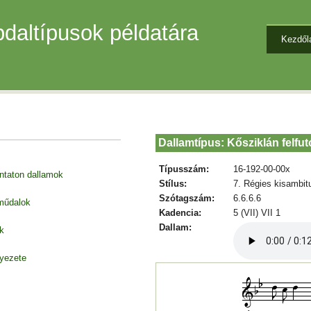
daltípusok példatára
Kezdől
Dallamtípus: Kősziklán felfut
Típusszám:
16-192-00-00x
entaton dallamok
Stílus:
7. Régies kisambit
Szótagszám:
6.6.6.6
 műdalok
Kadencia:
5 (VII) VII 1
Dallam:
k
nyezete