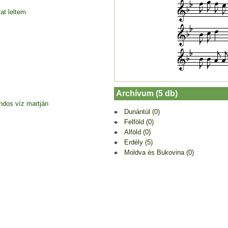
at leltem
Archívum (5 db)
dos víz martján
Dunántúl (0)
Felföld (0)
Alföld (0)
Erdély (5)
Moldva és Bukovina (0)