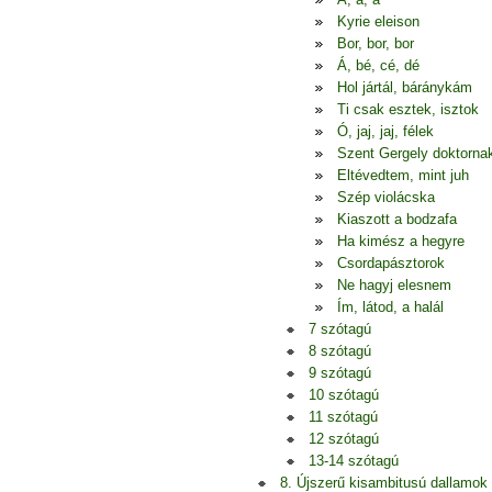
Kyrie eleison
Bor, bor, bor
Á, bé, cé, dé
Hol jártál, báránykám
Ti csak esztek, isztok
Ó, jaj, jaj, félek
Szent Gergely doktorna
Eltévedtem, mint juh
Szép violácska
Kiaszott a bodzafa
Ha kimész a hegyre
Csordapásztorok
Ne hagyj elesnem
Ím, látod, a halál
7 szótagú
8 szótagú
9 szótagú
10 szótagú
11 szótagú
12 szótagú
13-14 szótagú
8. Újszerű kisambitusú dallamok