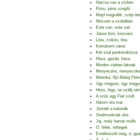
Harcsa van a vízben
Piros, piros szegfű
Majd megválik, szép lá
Nincsen a szobában
Este van, este van
János bíró, kincsem
Lóra, csikós, lóra
Komáromi város
Két szál pünkösdrózsa
Haza, gazda, haza
Minden várban laknak
Menyecske, menyecsk
Merinka; Ifjú Ráduj Péte
Úgy megyen, úgy megy
Hess, légy, ne szállj rá
A szűz egy Fiat szült
Három óra már
Jönnek a katonák
Siralmunknak oka
Jaj, mely hamar múlik
Ó, félek, rettegek
Emlékezzél meg, ó, gya
Á, á, á