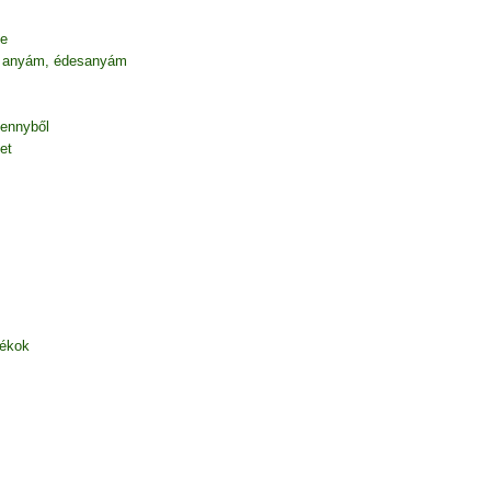
be
 anyám, édesanyám
mennyből
et
zékok