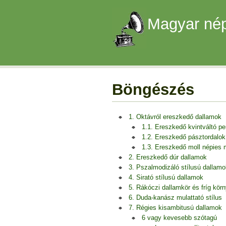
Magyar nép
Böngészés
1. Oktávról ereszkedő dallamok
1.1. Ereszkedő kvintváltó p
1.2. Ereszkedő pásztordalok
1.3. Ereszkedő moll népies
2. Ereszkedő dúr dallamok
3. Pszalmodizáló stílusú dallamo
4. Sirató stílusú dallamok
5. Rákóczi dallamkör és fríg kör
6. Duda-kanász mulattató stílus
7. Régies kisambitusú dallamok
6 vagy kevesebb szótagú