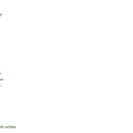
ny
e
r
en
m
rló ember