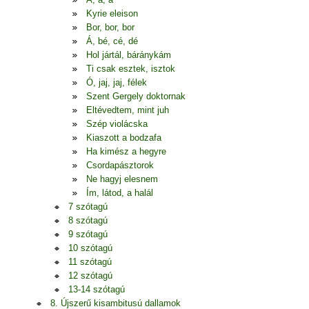
Kyrie eleison
Bor, bor, bor
Á, bé, cé, dé
Hol jártál, báránykám
Ti csak esztek, isztok
Ó, jaj, jaj, félek
Szent Gergely doktornak
Eltévedtem, mint juh
Szép violácska
Kiaszott a bodzafa
Ha kimész a hegyre
Csordapásztorok
Ne hagyj elesnem
Ím, látod, a halál
7 szótagú
8 szótagú
9 szótagú
10 szótagú
11 szótagú
12 szótagú
13-14 szótagú
8. Újszerű kisambitusú dallamok