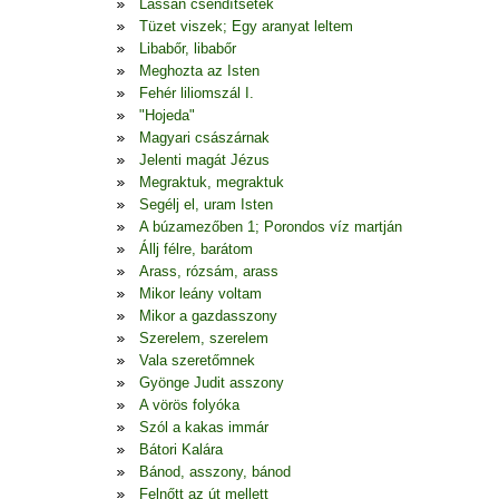
Lassan csendítsetek
Tüzet viszek; Egy aranyat leltem
Libabőr, libabőr
Meghozta az Isten
Fehér liliomszál I.
"Hojeda"
Magyari császárnak
Jelenti magát Jézus
Megraktuk, megraktuk
Segélj el, uram Isten
A búzamezőben 1; Porondos víz martján
Állj félre, barátom
Arass, rózsám, arass
Mikor leány voltam
Mikor a gazdasszony
Szerelem, szerelem
Vala szeretőmnek
Gyönge Judit asszony
A vörös folyóka
Szól a kakas immár
Bátori Kalára
Bánod, asszony, bánod
Felnőtt az út mellett