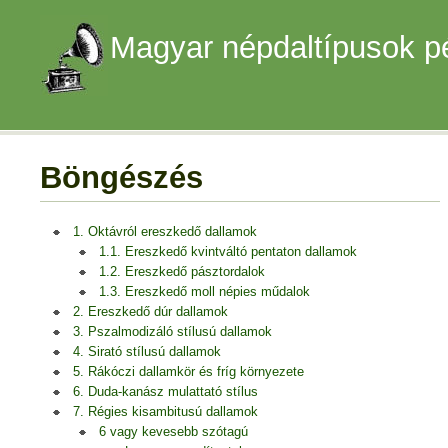
Magyar népdaltípusok p
Böngészés
1. Oktávról ereszkedő dallamok
1.1. Ereszkedő kvintváltó pentaton dallamok
1.2. Ereszkedő pásztordalok
1.3. Ereszkedő moll népies műdalok
2. Ereszkedő dúr dallamok
3. Pszalmodizáló stílusú dallamok
4. Sirató stílusú dallamok
5. Rákóczi dallamkör és fríg környezete
6. Duda-kanász mulattató stílus
7. Régies kisambitusú dallamok
6 vagy kevesebb szótagú