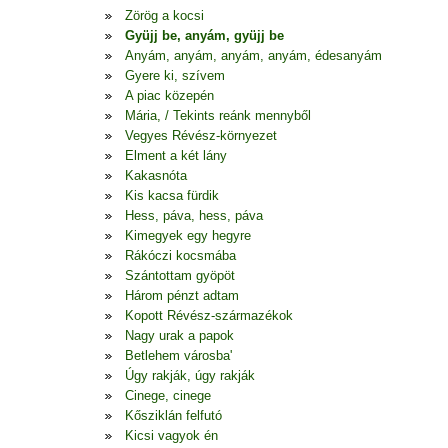
Zörög a kocsi
Gyüjj be, anyám, gyüjj be
Anyám, anyám, anyám, anyám, édesanyám
Gyere ki, szívem
A piac közepén
Mária, / Tekints reánk mennyből
Vegyes Révész-környezet
Elment a két lány
Kakasnóta
Kis kacsa fürdik
Hess, páva, hess, páva
Kimegyek egy hegyre
Rákóczi kocsmába
Szántottam gyöpöt
Három pénzt adtam
Kopott Révész-származékok
Nagy urak a papok
Betlehem városba'
Úgy rakják, úgy rakják
Cinege, cinege
Kősziklán felfutó
Kicsi vagyok én