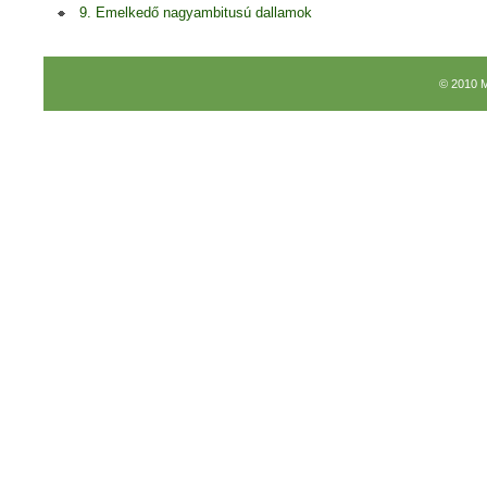
9. Emelkedő nagyambitusú dallamok
© 2010 M