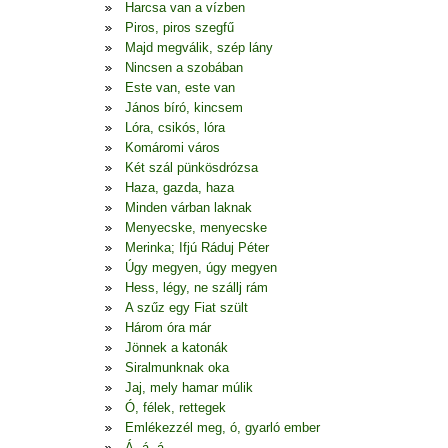
Harcsa van a vízben
Piros, piros szegfű
Majd megválik, szép lány
Nincsen a szobában
Este van, este van
János bíró, kincsem
Lóra, csikós, lóra
Komáromi város
Két szál pünkösdrózsa
Haza, gazda, haza
Minden várban laknak
Menyecske, menyecske
Merinka; Ifjú Ráduj Péter
Úgy megyen, úgy megyen
Hess, légy, ne szállj rám
A szűz egy Fiat szült
Három óra már
Jönnek a katonák
Siralmunknak oka
Jaj, mely hamar múlik
Ó, félek, rettegek
Emlékezzél meg, ó, gyarló ember
Á, á, á