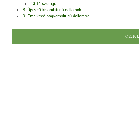
13-14 szótagú
8. Újszerű kisambitusú dallamok
9. Emelkedő nagyambitusú dallamok
© 2010 M