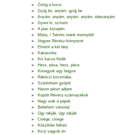
Zörög a kocsi
Gyüjj be, anyám, gyüjj be
Anyám, anyám, anyám, anyám, édesanyám
Gyere ki, szívem
A piac közepén
Mária, / Tekints reánk mennyből
Vegyes Révész-környezet
Elment a két lány
Kakasnóta
Kis kacsa fürdik
Hess, páva, hess, páva
Kimegyek egy hegyre
Rákóczi kocsmába
Szántottam gyöpöt
Három pénzt adtam
Kopott Révész-származékok
Nagy urak a papok
Betlehem városba'
Úgy rakják, úgy rakják
Cinege, cinege
Kősziklán felfutó
Kicsi vagyok én