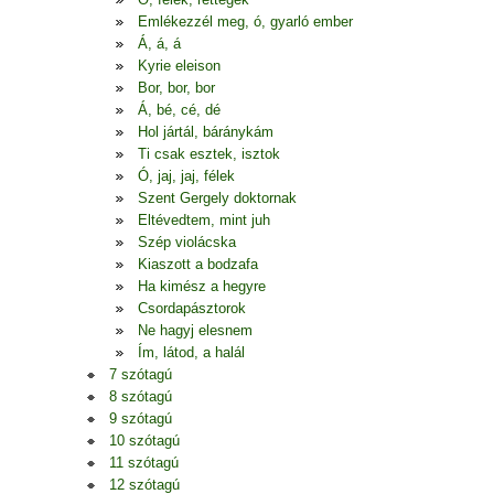
Emlékezzél meg, ó, gyarló ember
Á, á, á
Kyrie eleison
Bor, bor, bor
Á, bé, cé, dé
Hol jártál, báránykám
Ti csak esztek, isztok
Ó, jaj, jaj, félek
Szent Gergely doktornak
Eltévedtem, mint juh
Szép violácska
Kiaszott a bodzafa
Ha kimész a hegyre
Csordapásztorok
Ne hagyj elesnem
Ím, látod, a halál
7 szótagú
8 szótagú
9 szótagú
10 szótagú
11 szótagú
12 szótagú