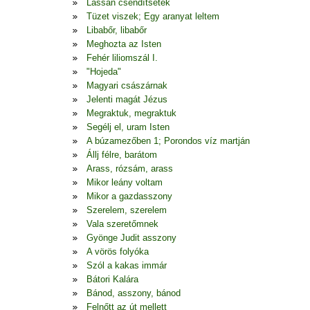
Lassan csendítsetek
Tüzet viszek; Egy aranyat leltem
Libabőr, libabőr
Meghozta az Isten
Fehér liliomszál I.
"Hojeda"
Magyari császárnak
Jelenti magát Jézus
Megraktuk, megraktuk
Segélj el, uram Isten
A búzamezőben 1; Porondos víz martján
Állj félre, barátom
Arass, rózsám, arass
Mikor leány voltam
Mikor a gazdasszony
Szerelem, szerelem
Vala szeretőmnek
Gyönge Judit asszony
A vörös folyóka
Szól a kakas immár
Bátori Kalára
Bánod, asszony, bánod
Felnőtt az út mellett