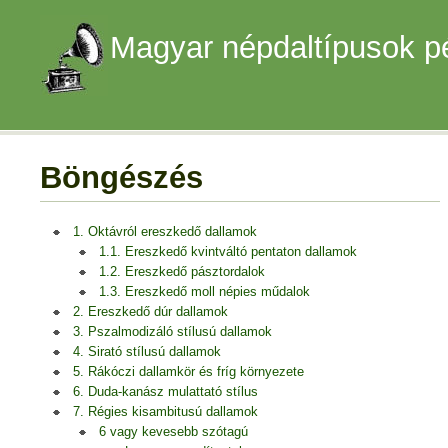
Magyar népdaltípusok p
Böngészés
1. Oktávról ereszkedő dallamok
1.1. Ereszkedő kvintváltó pentaton dallamok
1.2. Ereszkedő pásztordalok
1.3. Ereszkedő moll népies műdalok
2. Ereszkedő dúr dallamok
3. Pszalmodizáló stílusú dallamok
4. Sirató stílusú dallamok
5. Rákóczi dallamkör és fríg környezete
6. Duda-kanász mulattató stílus
7. Régies kisambitusú dallamok
6 vagy kevesebb szótagú