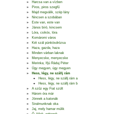
Harcsa van a vízben
Piros, piros szegfű
Majd megválik, szép lány
Nincsen a szobában
Este van, este van
János bíró, kincsem
Lóra, csikós, lóra
Komáromi város
Két szál pünkösdrózsa
Haza, gazda, haza
Minden várban laknak
Menyecske, menyecske
Merinka; Ifjú Ráduj Péter
Úgy megyen, úgy megyen
Hess, légy, ne szállj rám
Hess, légy, ne szállj rám a
Hess, légy, ne szállj rám b
A szűz egy Fiat szült
Három óra már
Jönnek a katonák
Siralmunknak oka
Jaj, mely hamar múlik
Ó, félek, rettegek