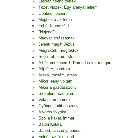
Lassan csendítsetek
Tüzet viszek; Egy aranyat leltem
Libabőr, libabőr
Meghozta az Isten
Fehér liliomszál I.
"Hojeda"
Magyari császárnak
Jelenti magát Jézus
Megraktuk, megraktuk
Segélj el, uram Isten
A búzamezőben 1; Porondos víz martján
Állj félre, barátom
Arass, rózsám, arass
Mikor leány voltam
Mikor a gazdasszony
Szerelem, szerelem
Vala szeretőmnek
Gyönge Judit asszony
A vörös folyóka
Szól a kakas immár
Bátori Kalára
Bánod, asszony, bánod
Felnőtt az út mellett