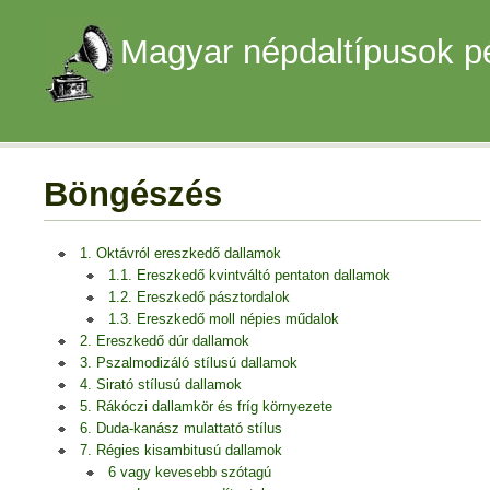
Magyar népdaltípusok p
Böngészés
1. Oktávról ereszkedő dallamok
1.1. Ereszkedő kvintváltó pentaton dallamok
1.2. Ereszkedő pásztordalok
1.3. Ereszkedő moll népies műdalok
2. Ereszkedő dúr dallamok
3. Pszalmodizáló stílusú dallamok
4. Sirató stílusú dallamok
5. Rákóczi dallamkör és fríg környezete
6. Duda-kanász mulattató stílus
7. Régies kisambitusú dallamok
6 vagy kevesebb szótagú