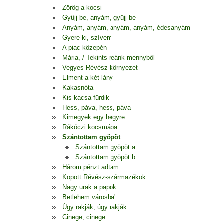
Zörög a kocsi
Gyüjj be, anyám, gyüjj be
Anyám, anyám, anyám, anyám, édesanyám
Gyere ki, szívem
A piac közepén
Mária, / Tekints reánk mennyből
Vegyes Révész-környezet
Elment a két lány
Kakasnóta
Kis kacsa fürdik
Hess, páva, hess, páva
Kimegyek egy hegyre
Rákóczi kocsmába
Szántottam gyöpöt
Szántottam gyöpöt a
Szántottam gyöpöt b
Három pénzt adtam
Kopott Révész-származékok
Nagy urak a papok
Betlehem városba'
Úgy rakják, úgy rakják
Cinege, cinege