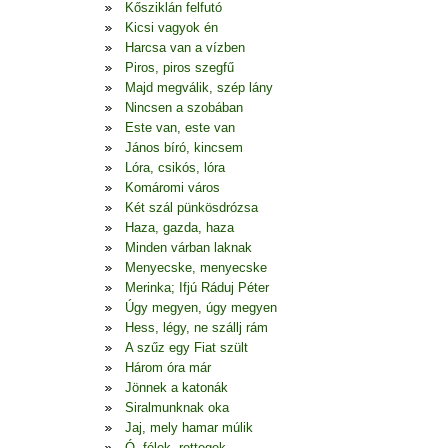
Kősziklán felfutó
Kicsi vagyok én
Harcsa van a vízben
Piros, piros szegfű
Majd megválik, szép lány
Nincsen a szobában
Este van, este van
János bíró, kincsem
Lóra, csikós, lóra
Komáromi város
Két szál pünkösdrózsa
Haza, gazda, haza
Minden várban laknak
Menyecske, menyecske
Merinka; Ifjú Ráduj Péter
Úgy megyen, úgy megyen
Hess, légy, ne szállj rám
A szűz egy Fiat szült
Három óra már
Jönnek a katonák
Siralmunknak oka
Jaj, mely hamar múlik
Ó, félek, rettegek