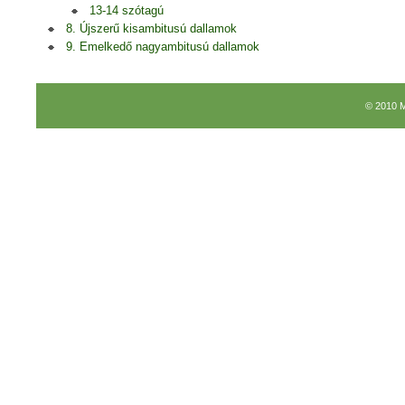
13-14 szótagú
8. Újszerű kisambitusú dallamok
9. Emelkedő nagyambitusú dallamok
© 2010 M