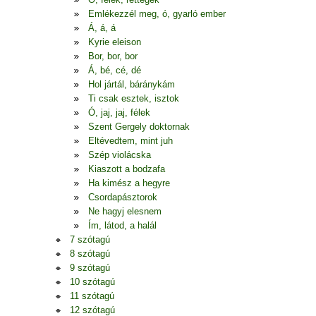
Emlékezzél meg, ó, gyarló ember
Á, á, á
Kyrie eleison
Bor, bor, bor
Á, bé, cé, dé
Hol jártál, báránykám
Ti csak esztek, isztok
Ó, jaj, jaj, félek
Szent Gergely doktornak
Eltévedtem, mint juh
Szép violácska
Kiaszott a bodzafa
Ha kimész a hegyre
Csordapásztorok
Ne hagyj elesnem
Ím, látod, a halál
7 szótagú
8 szótagú
9 szótagú
10 szótagú
11 szótagú
12 szótagú