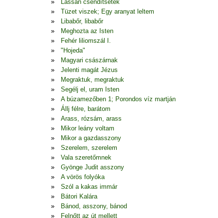
Lassan csendítsetek
Tüzet viszek; Egy aranyat leltem
Libabőr, libabőr
Meghozta az Isten
Fehér liliomszál I.
"Hojeda"
Magyari császárnak
Jelenti magát Jézus
Megraktuk, megraktuk
Segélj el, uram Isten
A búzamezőben 1; Porondos víz martján
Állj félre, barátom
Arass, rózsám, arass
Mikor leány voltam
Mikor a gazdasszony
Szerelem, szerelem
Vala szeretőmnek
Gyönge Judit asszony
A vörös folyóka
Szól a kakas immár
Bátori Kalára
Bánod, asszony, bánod
Felnőtt az út mellett