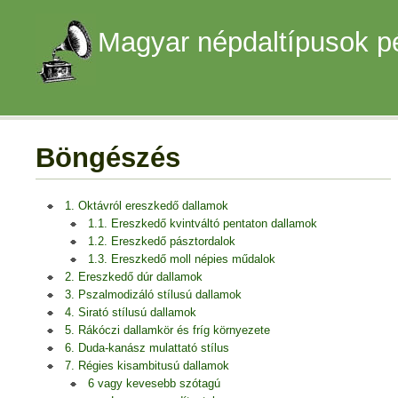
Magyar népdaltípusok p
Böngészés
1. Oktávról ereszkedő dallamok
1.1. Ereszkedő kvintváltó pentaton dallamok
1.2. Ereszkedő pásztordalok
1.3. Ereszkedő moll népies műdalok
2. Ereszkedő dúr dallamok
3. Pszalmodizáló stílusú dallamok
4. Sirató stílusú dallamok
5. Rákóczi dallamkör és fríg környezete
6. Duda-kanász mulattató stílus
7. Régies kisambitusú dallamok
6 vagy kevesebb szótagú