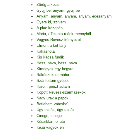
Zörög a kocsi
Gyüjj be, anyám, gyüjj be
Anyám, anyám, anyám, anyám, édesanyám
Gyere ki, szívem
A piac közepén
Mária, / Tekints reánk mennyből
Vegyes Révész-környezet
Elment a két lány
Kakasnóta
Kis kacsa fürdik
Hess, páva, hess, páva
Kimegyek egy hegyre
Rákóczi kocsmába
Szántottam gyöpöt
Három pénzt adtam
Kopott Révész-származékok
Nagy urak a papok
Betlehem városba'
Úgy rakják, úgy rakják
Cinege, cinege
Kősziklán felfutó
Kicsi vagyok én