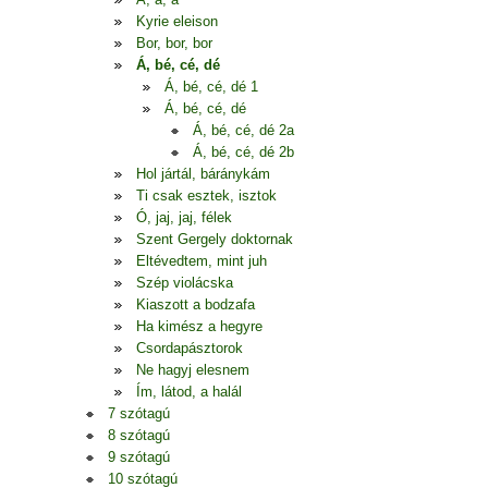
Kyrie eleison
Bor, bor, bor
Á, bé, cé, dé
Á, bé, cé, dé 1
Á, bé, cé, dé
Á, bé, cé, dé 2a
Á, bé, cé, dé 2b
Hol jártál, báránykám
Ti csak esztek, isztok
Ó, jaj, jaj, félek
Szent Gergely doktornak
Eltévedtem, mint juh
Szép violácska
Kiaszott a bodzafa
Ha kimész a hegyre
Csordapásztorok
Ne hagyj elesnem
Ím, látod, a halál
7 szótagú
8 szótagú
9 szótagú
10 szótagú