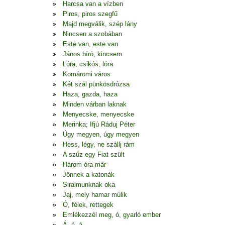
Harcsa van a vízben
Piros, piros szegfű
Majd megválik, szép lány
Nincsen a szobában
Este van, este van
János bíró, kincsem
Lóra, csikós, lóra
Komáromi város
Két szál pünkösdrózsa
Haza, gazda, haza
Minden várban laknak
Menyecske, menyecske
Merinka; Ifjú Ráduj Péter
Úgy megyen, úgy megyen
Hess, légy, ne szállj rám
A szűz egy Fiat szült
Három óra már
Jönnek a katonák
Siralmunknak oka
Jaj, mely hamar múlik
Ó, félek, rettegek
Emlékezzél meg, ó, gyarló ember
Á, á, á