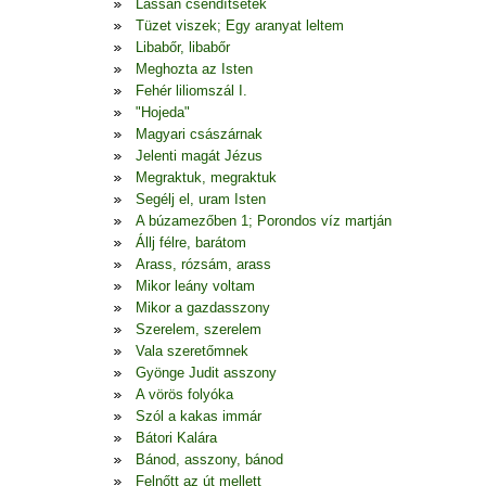
Lassan csendítsetek
Tüzet viszek; Egy aranyat leltem
Libabőr, libabőr
Meghozta az Isten
Fehér liliomszál I.
"Hojeda"
Magyari császárnak
Jelenti magát Jézus
Megraktuk, megraktuk
Segélj el, uram Isten
A búzamezőben 1; Porondos víz martján
Állj félre, barátom
Arass, rózsám, arass
Mikor leány voltam
Mikor a gazdasszony
Szerelem, szerelem
Vala szeretőmnek
Gyönge Judit asszony
A vörös folyóka
Szól a kakas immár
Bátori Kalára
Bánod, asszony, bánod
Felnőtt az út mellett