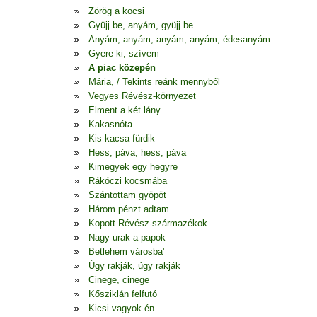
Zörög a kocsi
Gyüjj be, anyám, gyüjj be
Anyám, anyám, anyám, anyám, édesanyám
Gyere ki, szívem
A piac közepén
Mária, / Tekints reánk mennyből
Vegyes Révész-környezet
Elment a két lány
Kakasnóta
Kis kacsa fürdik
Hess, páva, hess, páva
Kimegyek egy hegyre
Rákóczi kocsmába
Szántottam gyöpöt
Három pénzt adtam
Kopott Révész-származékok
Nagy urak a papok
Betlehem városba'
Úgy rakják, úgy rakják
Cinege, cinege
Kősziklán felfutó
Kicsi vagyok én