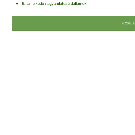
9. Emelkedő nagyambitusú dallamok
© 2010 M