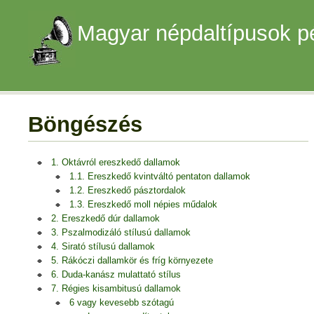
Magyar népdaltípusok p
Böngészés
1. Oktávról ereszkedő dallamok
1.1. Ereszkedő kvintváltó pentaton dallamok
1.2. Ereszkedő pásztordalok
1.3. Ereszkedő moll népies műdalok
2. Ereszkedő dúr dallamok
3. Pszalmodizáló stílusú dallamok
4. Sirató stílusú dallamok
5. Rákóczi dallamkör és fríg környezete
6. Duda-kanász mulattató stílus
7. Régies kisambitusú dallamok
6 vagy kevesebb szótagú