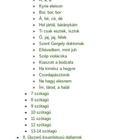
Kyrie eleison
Bor, bor, bor
Á, bé, cé, dé
Hol jártál, báránykám
Ti csak esztek, isztok
Ó, jaj, jaj, félek
Szent Gergely doktornak
Eltévedtem, mint juh
Szép violácska
Kiaszott a bodzafa
Ha kimész a hegyre
Csordapásztorok
Ne hagyj elesnem
Ím, látod, a halál
7 szótagú
8 szótagú
9 szótagú
10 szótagú
11 szótagú
12 szótagú
13-14 szótagú
8. Újszerű kisambitusú dallamok