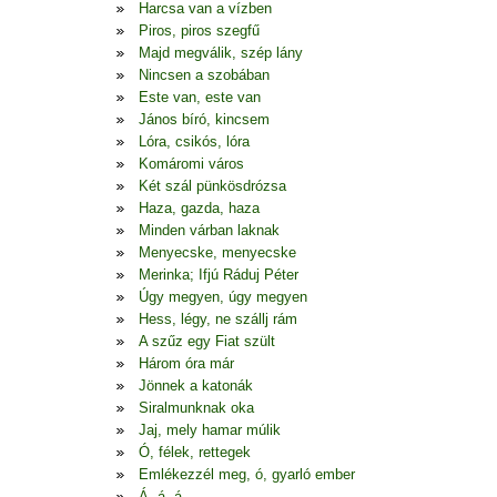
Harcsa van a vízben
Piros, piros szegfű
Majd megválik, szép lány
Nincsen a szobában
Este van, este van
János bíró, kincsem
Lóra, csikós, lóra
Komáromi város
Két szál pünkösdrózsa
Haza, gazda, haza
Minden várban laknak
Menyecske, menyecske
Merinka; Ifjú Ráduj Péter
Úgy megyen, úgy megyen
Hess, légy, ne szállj rám
A szűz egy Fiat szült
Három óra már
Jönnek a katonák
Siralmunknak oka
Jaj, mely hamar múlik
Ó, félek, rettegek
Emlékezzél meg, ó, gyarló ember
Á, á, á