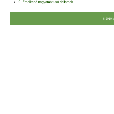
9. Emelkedő nagyambitusú dallamok
© 2010 M