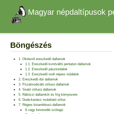
Magyar népdaltípusok p
Böngészés
1. Oktávról ereszkedő dallamok
1.1. Ereszkedő kvintváltó pentaton dallamok
1.2. Ereszkedő pásztordalok
1.3. Ereszkedő moll népies műdalok
2. Ereszkedő dúr dallamok
3. Pszalmodizáló stílusú dallamok
4. Sirató stílusú dallamok
5. Rákóczi dallamkör és fríg környezete
6. Duda-kanász mulattató stílus
7. Régies kisambitusú dallamok
6 vagy kevesebb szótagú