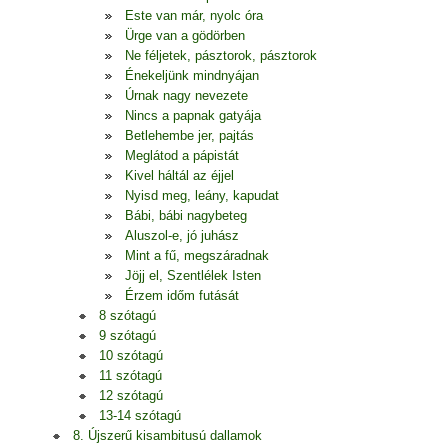
Este van már, nyolc óra
Ürge van a gödörben
Ne féljetek, pásztorok, pásztorok
Énekeljünk mindnyájan
Úrnak nagy nevezete
Nincs a papnak gatyája
Betlehembe jer, pajtás
Meglátod a pápistát
Kivel háltál az éjjel
Nyisd meg, leány, kapudat
Bábi, bábi nagybeteg
Aluszol-e, jó juhász
Mint a fű, megszáradnak
Jöjj el, Szentlélek Isten
Érzem időm futását
8 szótagú
9 szótagú
10 szótagú
11 szótagú
12 szótagú
13-14 szótagú
8. Újszerű kisambitusú dallamok