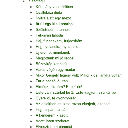
7 szótagú
Két leány van kérőben
Csallóközi duda
Nyitra alatt egy mező
Itt ül egy kis kosárba'
Születésén Istennek
Téli-nyári laboda
Hej, fürjecském, fürjecském
Hej, nyulacska, nyulacska
Új örömöt mondanék
Megjöttünk mi jó reggel
Búzavirág koszorú
Város végén egy madár
Mikor Gergely legény volt; Mikor kicsi lányka voltam
Fut a bacsó ló után
Elmész, rózsám? El biz' én!
Este van, szürkül bé 1; Este vagyon, szürkül bé
Gyere ki, te gyöngyvirág
Az ablakban csukros rózsa elterjedt, elterjedt
Hej, tulipán, tulipán
A kenderem kiázott
Adott Isten szekeret
Elvesztettem páromat