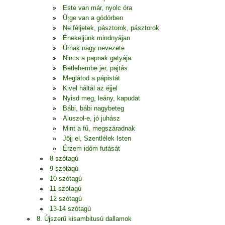
Este van már, nyolc óra
Ürge van a gödörben
Ne féljetek, pásztorok, pásztorok
Énekeljünk mindnyájan
Úrnak nagy nevezete
Nincs a papnak gatyája
Betlehembe jer, pajtás
Meglátod a pápistát
Kivel háltál az éjjel
Nyisd meg, leány, kapudat
Bábi, bábi nagybeteg
Aluszol-e, jó juhász
Mint a fű, megszáradnak
Jöjj el, Szentlélek Isten
Érzem időm futását
8 szótagú
9 szótagú
10 szótagú
11 szótagú
12 szótagú
13-14 szótagú
8. Újszerű kisambitusú dallamok