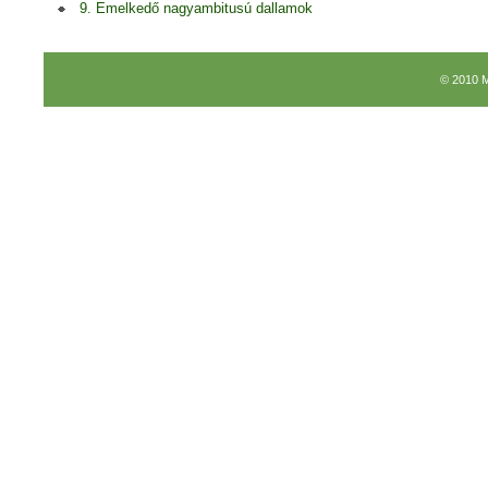
9. Emelkedő nagyambitusú dallamok
© 2010 M