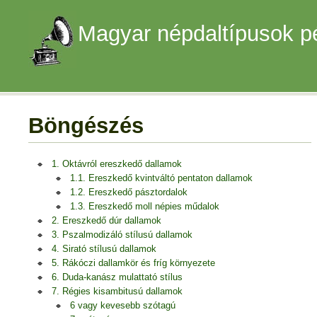
Magyar népdaltípusok p
Böngészés
1. Oktávról ereszkedő dallamok
1.1. Ereszkedő kvintváltó pentaton dallamok
1.2. Ereszkedő pásztordalok
1.3. Ereszkedő moll népies műdalok
2. Ereszkedő dúr dallamok
3. Pszalmodizáló stílusú dallamok
4. Sirató stílusú dallamok
5. Rákóczi dallamkör és fríg környezete
6. Duda-kanász mulattató stílus
7. Régies kisambitusú dallamok
6 vagy kevesebb szótagú