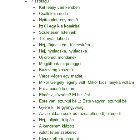
7 szótagú
Két leány van kérőben
Csallóközi duda
Nyitra alatt egy mező
Itt ül egy kis kosárba'
Születésén Istennek
Téli-nyári laboda
Hej, fürjecském, fürjecském
Hej, nyulacska, nyulacska
Új örömöt mondanék
Megjöttünk mi jó reggel
Búzavirág koszorú
Város végén egy madár
Mikor Gergely legény volt; Mikor kicsi lányka voltam
Fut a bacsó ló után
Elmész, rózsám? El biz' én!
Este van, szürkül bé 1; Este vagyon, szürkül bé
Gyere ki, te gyöngyvirág
Az ablakban csukros rózsa elterjedt, elterjedt
Hej, tulipán, tulipán
A kenderem kiázott
Adott Isten szekeret
Elvesztettem páromat