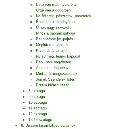
Este van már, nyolc óra
Ürge van a gödörben
Ne féljetek, pásztorok, pásztorok
Énekeljünk mindnyájan
Úrnak nagy nevezete
Nincs a papnak gatyája
Betlehembe jer, pajtás
Meglátod a pápistát
Kivel háltál az éjjel
Nyisd meg, leány, kapudat
Bábi, bábi nagybeteg
Aluszol-e, jó juhász
Mint a fű, megszáradnak
Jöjj el, Szentlélek Isten
Érzem időm futását
8 szótagú
9 szótagú
10 szótagú
11 szótagú
12 szótagú
13-14 szótagú
8. Újszerű kisambitusú dallamok