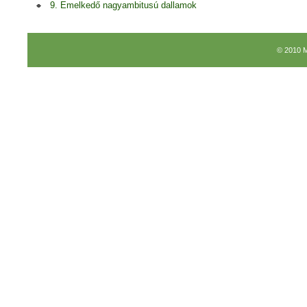
9. Emelkedő nagyambitusú dallamok
© 2010 M