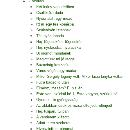
7 szótagú
Két leány van kérőben
Csallóközi duda
Nyitra alatt egy mező
Itt ül egy kis kosárba'
Születésén Istennek
Téli-nyári laboda
Hej, fürjecském, fürjecském
Hej, nyulacska, nyulacska
Új örömöt mondanék
Megjöttünk mi jó reggel
Búzavirág koszorú
Város végén egy madár
Mikor Gergely legény volt; Mikor kicsi lányka voltam
Fut a bacsó ló után
Elmész, rózsám? El biz' én!
Este van, szürkül bé 1; Este vagyon, szürkül bé
Gyere ki, te gyöngyvirág
Az ablakban csukros rózsa elterjedt, elterjedt
Hej, tulipán, tulipán
A kenderem kiázott
Adott Isten szekeret
Elvesztettem páromat