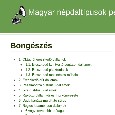
Magyar népdaltípusok p
Böngészés
1. Oktávról ereszkedő dallamok
1.1. Ereszkedő kvintváltó pentaton dallamok
1.2. Ereszkedő pásztordalok
1.3. Ereszkedő moll népies műdalok
2. Ereszkedő dúr dallamok
3. Pszalmodizáló stílusú dallamok
4. Sirató stílusú dallamok
5. Rákóczi dallamkör és fríg környezete
6. Duda-kanász mulattató stílus
7. Régies kisambitusú dallamok
6 vagy kevesebb szótagú