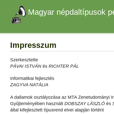
Magyar népdaltípusok p
Impresszum
Szerkesztette
PÁVAI ISTVÁN
és
RICHTER PÁL
Informatikai fejlesztés
ZAGYVA NATÁLIA
A dallamok osztályozása az MTA Zenetudományi I
Gyűjteményében használt
DOBSZAY LÁSZLÓ
és
által kifejlesztett típusrend elvei alapján történt