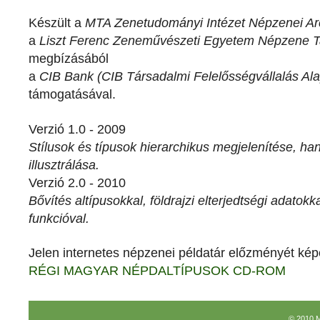
Készült a
MTA Zenetudományi Intézet Népzenei A
a
Liszt Ferenc Zeneművészeti Egyetem Népzene 
megbízásából
a
CIB Bank (CIB Társadalmi Felelősségvállalás Ala
támogatásával.
Verzió 1.0 - 2009
Stílusok és típusok hierarchikus megjelenítése, ha
illusztrálása.
Verzió 2.0 - 2010
Bővítés altípusokkal, földrajzi elterjedtségi adatokkal
funkcióval.
Jelen internetes népzenei példatár előzményét kép
RÉGI MAGYAR NÉPDALTÍPUSOK CD-ROM
© 2010 M