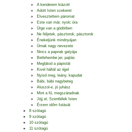
A kenderem kiázott
Adott Isten szekeret
Elvesztettem páromat
Este van már, nyolc óra
Ürge van a gödörben
Ne féljetek, pásztorok, pásztorok
Énekeljünk mindnyájan
Úrnak nagy nevezete
Nincs a papnak gatyája
Betlehembe jer, pajtás
Meglátod a pápistát
Kivel háltál az éjjel
Nyisd meg, leány, kapudat
Bábi, bábi nagybeteg
Aluszol-e, jó juhász
Mint a fű, megszáradnak
Jöjj el, Szentlélek Isten
Érzem időm futását
8 szótagú
9 szótagú
10 szótagú
11 szótagú