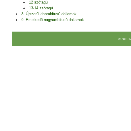
12 szótagú
13-14 szótagú
8. Újszerű kisambitusú dallamok
9. Emelkedő nagyambitusú dallamok
© 2010 M