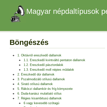
Magyar népdaltípusok p
Böngészés
1. Oktávról ereszkedő dallamok
1.1. Ereszkedő kvintváltó pentaton dallamok
1.2. Ereszkedő pásztordalok
1.3. Ereszkedő moll népies műdalok
2. Ereszkedő dúr dallamok
3. Pszalmodizáló stílusú dallamok
4. Sirató stílusú dallamok
5. Rákóczi dallamkör és fríg környezete
6. Duda-kanász mulattató stílus
7. Régies kisambitusú dallamok
6 vagy kevesebb szótagú