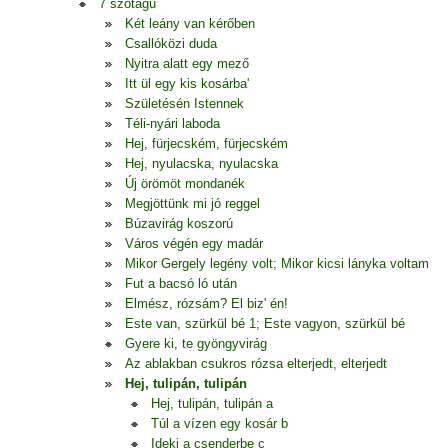
7 szótagú
Két leány van kérőben
Csallóközi duda
Nyitra alatt egy mező
Itt ül egy kis kosárba'
Születésén Istennek
Téli-nyári laboda
Hej, fürjecském, fürjecském
Hej, nyulacska, nyulacska
Új örömöt mondanék
Megjöttünk mi jó reggel
Búzavirág koszorú
Város végén egy madár
Mikor Gergely legény volt; Mikor kicsi lányka voltam
Fut a bacsó ló után
Elmész, rózsám? El biz' én!
Este van, szürkül bé 1; Este vagyon, szürkül bé
Gyere ki, te gyöngyvirág
Az ablakban csukros rózsa elterjedt, elterjedt
Hej, tulipán, tulipán
Hej, tulipán, tulipán a
Túl a vízen egy kosár b
Ideki a csenderbe c