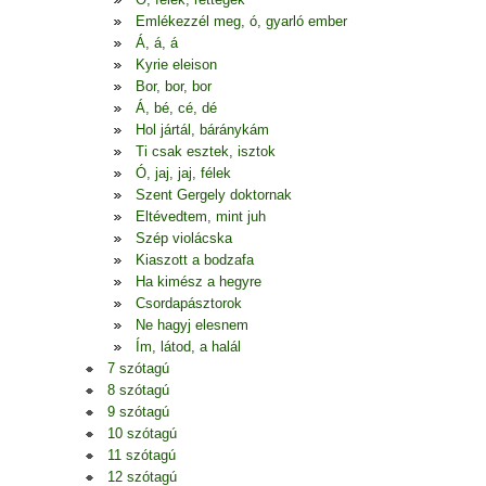
Emlékezzél meg, ó, gyarló ember
Á, á, á
Kyrie eleison
Bor, bor, bor
Á, bé, cé, dé
Hol jártál, báránykám
Ti csak esztek, isztok
Ó, jaj, jaj, félek
Szent Gergely doktornak
Eltévedtem, mint juh
Szép violácska
Kiaszott a bodzafa
Ha kimész a hegyre
Csordapásztorok
Ne hagyj elesnem
Ím, látod, a halál
7 szótagú
8 szótagú
9 szótagú
10 szótagú
11 szótagú
12 szótagú