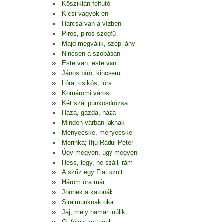
Kősziklán felfutó
Kicsi vagyok én
Harcsa van a vízben
Piros, piros szegfű
Majd megválik, szép lány
Nincsen a szobában
Este van, este van
János bíró, kincsem
Lóra, csikós, lóra
Komáromi város
Két szál pünkösdrózsa
Haza, gazda, haza
Minden várban laknak
Menyecske, menyecske
Merinka; Ifjú Ráduj Péter
Úgy megyen, úgy megyen
Hess, légy, ne szállj rám
A szűz egy Fiat szült
Három óra már
Jönnek a katonák
Siralmunknak oka
Jaj, mely hamar múlik
Ó, félek, rettegek