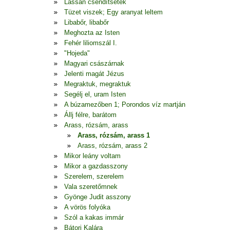
Lassan csendítsetek
Tüzet viszek; Egy aranyat leltem
Libabőr, libabőr
Meghozta az Isten
Fehér liliomszál I.
"Hojeda"
Magyari császárnak
Jelenti magát Jézus
Megraktuk, megraktuk
Segélj el, uram Isten
A búzamezőben 1; Porondos víz martján
Állj félre, barátom
Arass, rózsám, arass
Arass, rózsám, arass 1
Arass, rózsám, arass 2
Mikor leány voltam
Mikor a gazdasszony
Szerelem, szerelem
Vala szeretőmnek
Gyönge Judit asszony
A vörös folyóka
Szól a kakas immár
Bátori Kalára