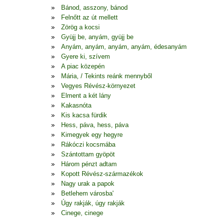
Bánod, asszony, bánod
Felnőtt az út mellett
Zörög a kocsi
Gyüjj be, anyám, gyüjj be
Anyám, anyám, anyám, anyám, édesanyám
Gyere ki, szívem
A piac közepén
Mária, / Tekints reánk mennyből
Vegyes Révész-környezet
Elment a két lány
Kakasnóta
Kis kacsa fürdik
Hess, páva, hess, páva
Kimegyek egy hegyre
Rákóczi kocsmába
Szántottam gyöpöt
Három pénzt adtam
Kopott Révész-származékok
Nagy urak a papok
Betlehem városba'
Úgy rakják, úgy rakják
Cinege, cinege