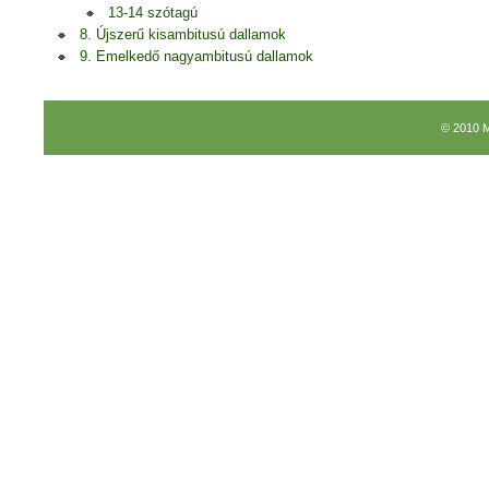
13-14 szótagú
8. Újszerű kisambitusú dallamok
9. Emelkedő nagyambitusú dallamok
© 2010 M