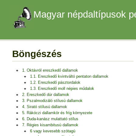
Magyar népdaltípusok p
Böngészés
1. Oktávról ereszkedő dallamok
1.1. Ereszkedő kvintváltó pentaton dallamok
1.2. Ereszkedő pásztordalok
1.3. Ereszkedő moll népies műdalok
2. Ereszkedő dúr dallamok
3. Pszalmodizáló stílusú dallamok
4. Sirató stílusú dallamok
5. Rákóczi dallamkör és fríg környezete
6. Duda-kanász mulattató stílus
7. Régies kisambitusú dallamok
6 vagy kevesebb szótagú