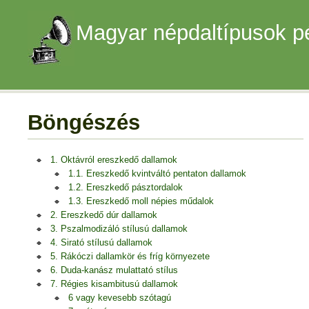
Magyar népdaltípusok p
Böngészés
1. Oktávról ereszkedő dallamok
1.1. Ereszkedő kvintváltó pentaton dallamok
1.2. Ereszkedő pásztordalok
1.3. Ereszkedő moll népies műdalok
2. Ereszkedő dúr dallamok
3. Pszalmodizáló stílusú dallamok
4. Sirató stílusú dallamok
5. Rákóczi dallamkör és fríg környezete
6. Duda-kanász mulattató stílus
7. Régies kisambitusú dallamok
6 vagy kevesebb szótagú