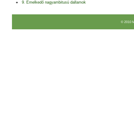
9. Emelkedő nagyambitusú dallamok
© 2010 M