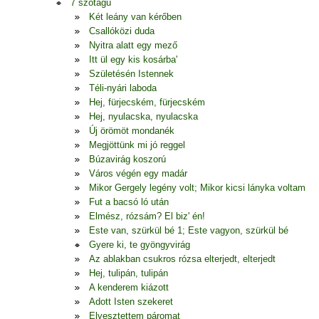
7 szótagú
Két leány van kérőben
Csallóközi duda
Nyitra alatt egy mező
Itt ül egy kis kosárba'
Születésén Istennek
Téli-nyári laboda
Hej, fürjecském, fürjecském
Hej, nyulacska, nyulacska
Új örömöt mondanék
Megjöttünk mi jó reggel
Búzavirág koszorú
Város végén egy madár
Mikor Gergely legény volt; Mikor kicsi lányka voltam
Fut a bacsó ló után
Elmész, rózsám? El biz' én!
Este van, szürkül bé 1; Este vagyon, szürkül bé
Gyere ki, te gyöngyvirág
Az ablakban csukros rózsa elterjedt, elterjedt
Hej, tulipán, tulipán
A kenderem kiázott
Adott Isten szekeret
Elvesztettem páromat