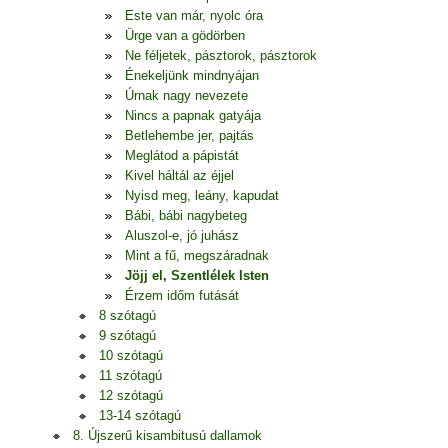
Este van már, nyolc óra
Ürge van a gödörben
Ne féljetek, pásztorok, pásztorok
Énekeljünk mindnyájan
Úrnak nagy nevezete
Nincs a papnak gatyája
Betlehembe jer, pajtás
Meglátod a pápistát
Kivel háltál az éjjel
Nyisd meg, leány, kapudat
Bábi, bábi nagybeteg
Aluszol-e, jó juhász
Mint a fű, megszáradnak
Jöjj el, Szentlélek Isten
Érzem időm futását
8 szótagú
9 szótagú
10 szótagú
11 szótagú
12 szótagú
13-14 szótagú
8. Újszerű kisambitusú dallamok