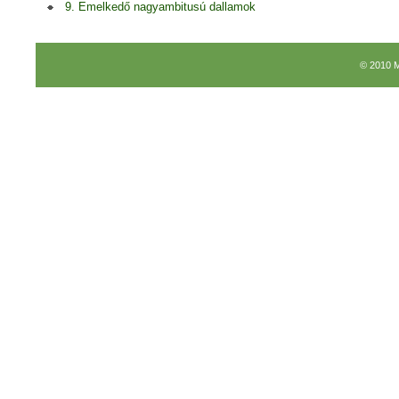
9. Emelkedő nagyambitusú dallamok
© 2010 M