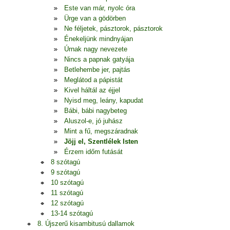
Este van már, nyolc óra
Ürge van a gödörben
Ne féljetek, pásztorok, pásztorok
Énekeljünk mindnyájan
Úrnak nagy nevezete
Nincs a papnak gatyája
Betlehembe jer, pajtás
Meglátod a pápistát
Kivel háltál az éjjel
Nyisd meg, leány, kapudat
Bábi, bábi nagybeteg
Aluszol-e, jó juhász
Mint a fű, megszáradnak
Jöjj el, Szentlélek Isten
Érzem időm futását
8 szótagú
9 szótagú
10 szótagú
11 szótagú
12 szótagú
13-14 szótagú
8. Újszerű kisambitusú dallamok