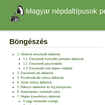
Magyar népdaltípusok p
Böngészés
1. Oktávról ereszkedő dallamok
1.1. Ereszkedő kvintváltó pentaton dallamok
1.2. Ereszkedő pásztordalok
1.3. Ereszkedő moll népies műdalok
2. Ereszkedő dúr dallamok
3. Pszalmodizáló stílusú dallamok
4. Sirató stílusú dallamok
5. Rákóczi dallamkör és fríg környezete
6. Duda-kanász mulattató stílus
7. Régies kisambitusú dallamok
6 vagy kevesebb szótagú