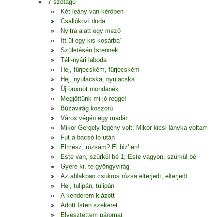
7 szótagú
Két leány van kérőben
Csallóközi duda
Nyitra alatt egy mező
Itt ül egy kis kosárba'
Születésén Istennek
Téli-nyári laboda
Hej, fürjecském, fürjecském
Hej, nyulacska, nyulacska
Új örömöt mondanék
Megjöttünk mi jó reggel
Búzavirág koszorú
Város végén egy madár
Mikor Gergely legény volt; Mikor kicsi lányka voltam
Fut a bacsó ló után
Elmész, rózsám? El biz' én!
Este van, szürkül bé 1; Este vagyon, szürkül bé
Gyere ki, te gyöngyvirág
Az ablakban csukros rózsa elterjedt, elterjedt
Hej, tulipán, tulipán
A kenderem kiázott
Adott Isten szekeret
Elvesztettem páromat